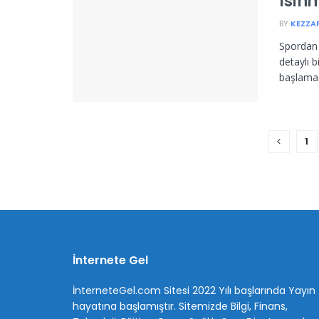
Isın
BY
KEZZA
Spordan 
detaylı b
başlamad
1
İnternete Gel
İnterneteGel.com Sitesi 2022 Yılı başlarında Yayın
hayatına başlamıştır. Sitemizde Bilgi, Finans,