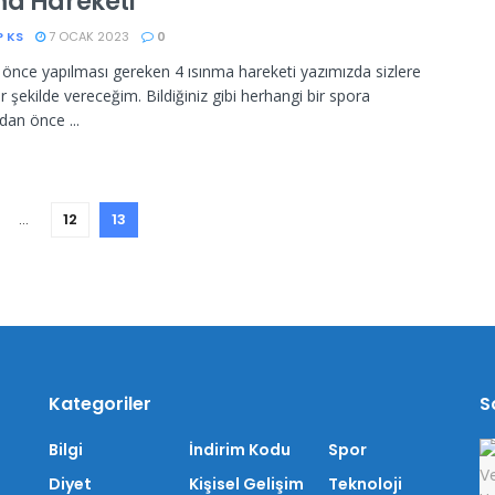
ma Hareketi
P KS
7 OCAK 2023
0
önce yapılması gereken 4 ısınma hareketi yazımızda sizlere
ir şekilde vereceğim. Bildiğiniz gibi herhangi bir spora
an önce ...
…
12
13
Kategoriler
S
Bilgi
İndirim Kodu
Spor
Diyet
Kişisel Gelişim
Teknoloji