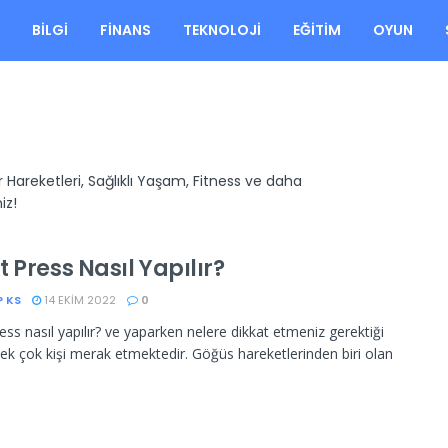
A
BILGI
FINANS
TEKNOLOJI
EĞITIM
OYUN
 Hareketleri, Sağlıklı Yaşam, Fitness ve daha
iz!
 Press Nasıl Yapılır?
P KS
14 EKIM 2022
0
ess nasıl yapılır? ve yaparken nelere dikkat etmeniz gerektiği
ek çok kişi merak etmektedir. Göğüs hareketlerinden biri olan