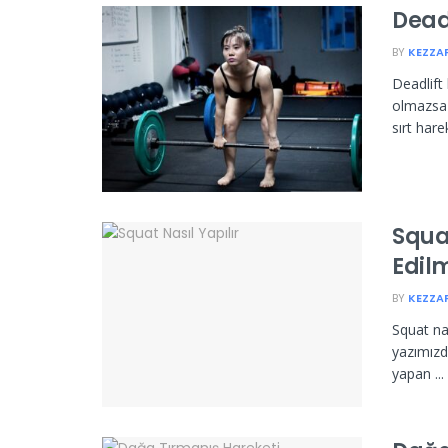
Deadl
BY
KEZZA
Deadlift
olmazsa 
sırt hare
Squat
Edilm
BY
KEZZA
Squat nas
yazımızda
yapan ...