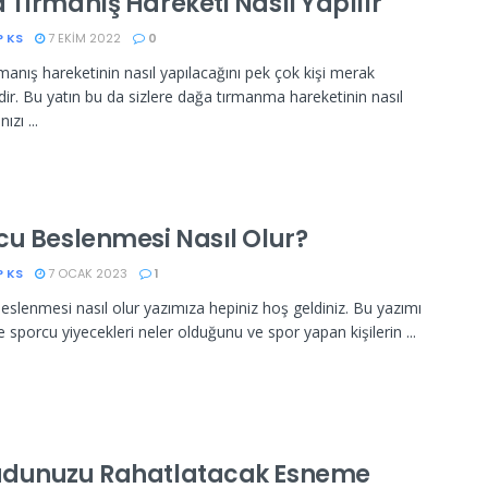
 Tırmanış Hareketi Nasıl Yapılır
P KS
7 EKIM 2022
0
manış hareketinin nasıl yapılacağını pek çok kişi merak
ir. Bu yatın bu da sizlere dağa tırmanma hareketinin nasıl
ızı ...
cu Beslenmesi Nasıl Olur?
P KS
7 OCAK 2023
1
eslenmesi nasıl olur yazımıza hepiniz hoş geldiniz. Bu yazımı
e sporcu yiyecekleri neler olduğunu ve spor yapan kişilerin ...
dunuzu Rahatlatacak Esneme