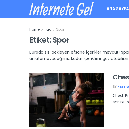
Internete Gel
ANA SAYF
Home
Tag
Spor
Etiket:
Spor
Burada sizi bekleyen efsane içerikler mevcut! Spor
anlatamayacağımız kadar içeriklere göz atabilirsin
Chest
BY
KEZZA
Chest Pr
sorusu p
...