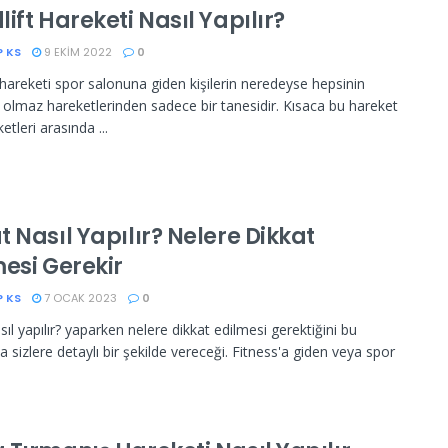
ift Hareketi Nasıl Yapılır?
P KS
9 EKIM 2022
0
 hareketi spor salonuna giden kişilerin neredeyse hepsinin
olmaz hareketlerinden sadece bir tanesidir. Kısaca bu hareket
ketleri arasında ...
 Nasıl Yapılır? Nelere Dikkat
esi Gerekir
P KS
7 OCAK 2023
0
ıl yapılır? yaparken nelere dikkat edilmesi gerektiğini bu
 sizlere detaylı bir şekilde vereceği. Fitness'a giden veya spor