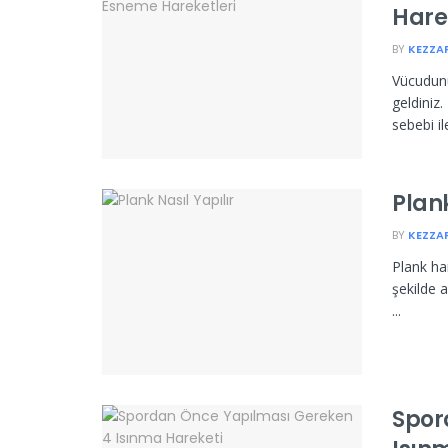
Hare
BY
KEZZA
Vücudunu
geldiniz
sebebi ile
Plank
BY
KEZZA
Plank har
şekilde a
...
Spor