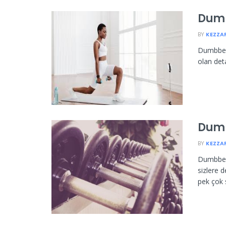
Dumb
BY
KEZZA
Dumbbell 
olan deta
Dumb
BY
KEZZA
Dumbbell
sizlere 
pek çok s