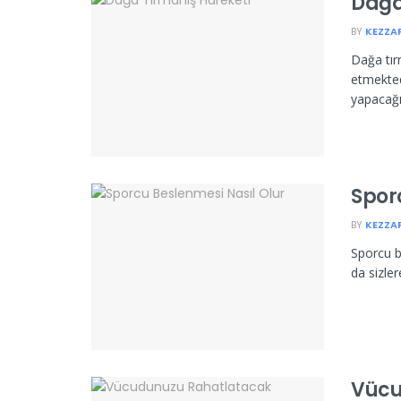
Dağa
BY
KEZZA
Dağa tır
etmekted
yapacağın
Spor
BY
KEZZA
Sporcu b
da sizler
Vücu