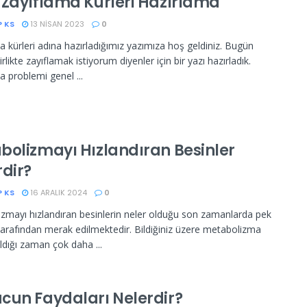
 Zayıflama Kürleri Hazırlama
P KS
13 NISAN 2023
0
a kürleri adına hazırladığımız yazımıza hoş geldiniz. Bugün
birlikte zayıflamak istiyorum diyenler için bir yazı hazırladık.
a problemi genel ...
bolizmayı Hızlandıran Besinler
rdir?
P KS
16 ARALIK 2024
0
zmayı hızlandıran besinlerin neler olduğu son zamanlarda pek
 tarafından merak edilmektedir. Bildiğiniz üzere metabolizma
ıldığı zaman çok daha ...
cun Faydaları Nelerdir?