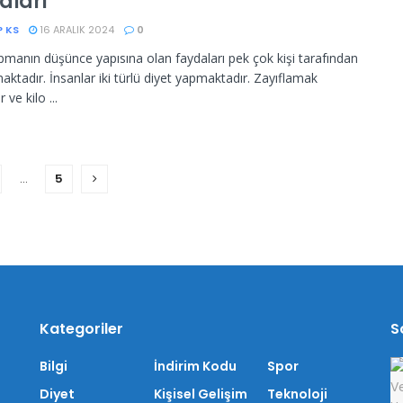
aları
P KS
16 ARALIK 2024
0
pmanın düşünce yapısına olan faydaları pek çok kişi tarafından
maktadır. İnsanlar iki türlü diyet yapmaktadır. Zayıflamak
 ve kilo ...
…
5
Kategoriler
S
Bilgi
İndirim Kodu
Spor
Diyet
Kişisel Gelişim
Teknoloji