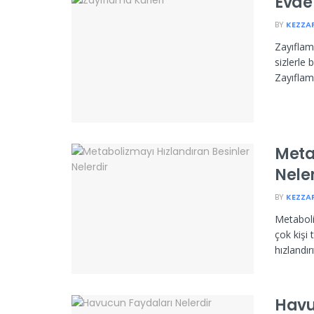
Evde
BY
KEZZA
Zayıflam
sizlerle 
Zayıflam
Meta
Nele
BY
KEZZA
Metaboli
çok kişi
hızlandır
Havu