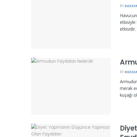
BY
KEZZA
Havucun 
etkisiyl
etkisidi
Armu
BY
KEZZA
Armudun 
merak ed
kuşağı ol
Diye