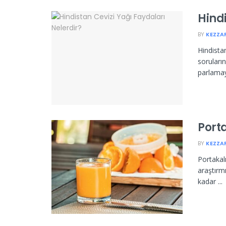
Hindi
BY
KEZZA
Hindista
soruların
parlamay
Port
BY
KEZZA
Portakalı
araştırm
kadar ...