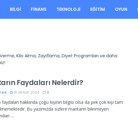
A
BILGI
FINANS
TEKNOLOJI
EĞITIM
OYUN
o Verme, Kilo Alma, Zayıflama, Diyet Programları ve daha
iz!
arın Faydaları Nelerdir?
P KS
16 ARALIK 2024
0
 faydaları hakkında çoğu kişinin bilgisi olsa da pek çok kişi tam
ilmemektedir. Bu yazımızda sizlere mantarın bilinmeyen
ndan ...