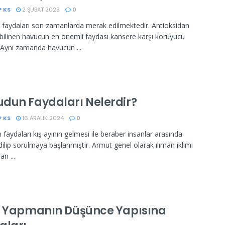
P KS
2 ŞUBAT 2023
0
faydaları son zamanlarda merak edilmektedir. Antioksidan
e bilinen havucun en önemli faydası kansere karşı koruyucu
r. Aynı zamanda havucun ...
dun Faydaları Nelerdir?
P KS
16 ARALIK 2024
0
faydaları kış ayının gelmesi ile beraber insanlar arasında
ilip sorulmaya başlanmıştır. Armut genel olarak ılıman iklimi
an ...
t Yapmanın Düşünce Yapısına