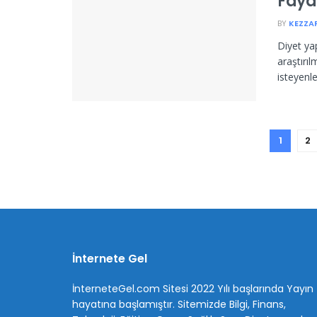
Fayd
BY
KEZZA
Diyet ya
araştırıl
isteyenler
1
2
İnternete Gel
İnterneteGel.com Sitesi 2022 Yılı başlarında Yayın
hayatına başlamıştır. Sitemizde Bilgi, Finans,