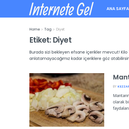
Internete Gel
ANA SAYF
Home
Tag
Diyet
Etiket:
Diyet
Burada sizi bekleyen efsane içerikler mevcut! Kil
anlatamayacağımız kadar içeriklere göz atabilirsin
Mant
BY
KEZZA
Mantarın
olarak b
faydaları