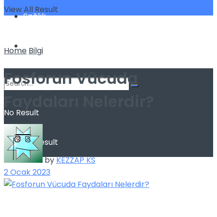
View All Result
Sağlık
Spor
Home
Bilgi
Fosforun Vücuda
Faydaları Nelerdir?
No Result
View All Result
by
KEZZAP KS
2 Ocak 2023