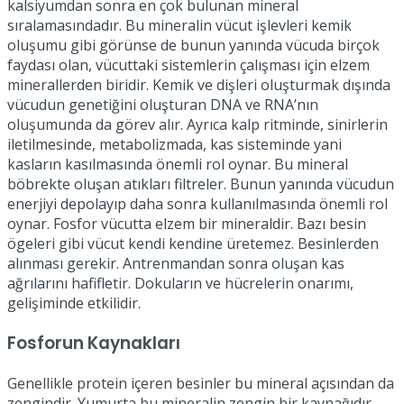
kalsiyumdan sonra en çok bulunan mineral
sıralamasındadır. Bu mineralin vücut işlevleri kemik
oluşumu gibi görünse de bunun yanında vücuda birçok
faydası olan, vücuttaki sistemlerin çalışması için elzem
minerallerden biridir. Kemik ve dişleri oluşturmak dışında
vücudun genetiğini oluşturan DNA ve RNA’nın
oluşumunda da görev alır. Ayrıca kalp ritminde, sinirlerin
iletilmesinde, metabolizmada, kas sisteminde yani
kasların kasılmasında önemli rol oynar. Bu mineral
böbrekte oluşan atıkları filtreler. Bunun yanında vücudun
enerjiyi depolayıp daha sonra kullanılmasında önemli rol
oynar. Fosfor vücutta elzem bir mineraldir. Bazı besin
ögeleri gibi vücut kendi kendine üretemez. Besinlerden
alınması gerekir. Antrenmandan sonra oluşan kas
ağrılarını hafifletir. Dokuların ve hücrelerin onarımı,
gelişiminde etkilidir.
Fosforun Kaynakları
Genellikle protein içeren besinler bu mineral açısından da
zengindir. Yumurta bu mineralin zengin bir kaynağıdır.