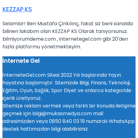
KEZZAP KS
Selamlar! Ben Mustafa Çinkılınç, fakat siz beni sanalda
bilinen lakabım olan KEZZAP KS Olarak tanıyorsunuz.
bilmiyorumdeme.com , internetegel.com gibi 20'den
fazla platformu yönetmekteyim.
İnternete Gel
İnterneteGel.com Sitesi 2022 Yılı başlarında Yayın
hayatına başlamıştır. Sitemizde Bilgi, Finans, Teknoloji,
Eğitim, Oyun, Sağlık, Spor Diyet ve onlarca kategoride
içerik üretiyoruz.
Sitemize reklam vermek veya farklı bir konuda iletişime
geçmek için bilgi@mukasmedya.com mail
adresimizden veya 0850 840 03 19 numaralı WhatsApp
destek hattımızdan bilgi alabilirsiniz.