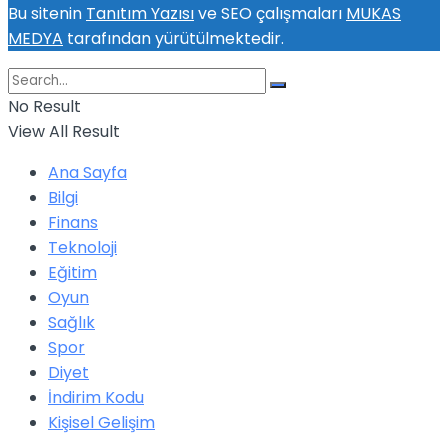
Bu sitenin
Tanıtım Yazısı
ve SEO çalışmaları
MUKAS
MEDYA
tarafından yürütülmektedir.
No Result
View All Result
Ana Sayfa
Bilgi
Finans
Teknoloji
Eğitim
Oyun
Sağlık
Spor
Diyet
İndirim Kodu
Kişisel Gelişim