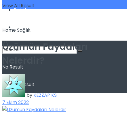
View All Result
Sağlık
Spor
Home
Sağlık
Üzümün Faydaları
Nelerdir?
No Result
View All Result
by
KEZZAP KS
7 Ekim 2022