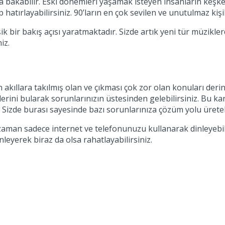
ya bakabilir. Eski dönemleri yaşamak isteyen insanların keş
hatırlayabilirsiniz. 90’ların en çok sevilen ve unutulmaz kişi
ik bir bakış açısı yaratmaktadır. Sizde artık yeni tür müzikl
iz.
ıllara takılmış olan ve çıkması çok zor olan konuları derinl
rini bularak sorunlarınızın üstesinden gelebilirsiniz. Bu ka
 Sizde burası sayesinde bazı sorunlarınıza çözüm yolu üretebi
z zaman sadece internet ve telefonunuzu kullanarak dinleyeb
nleyerek biraz da olsa rahatlayabilirsiniz.