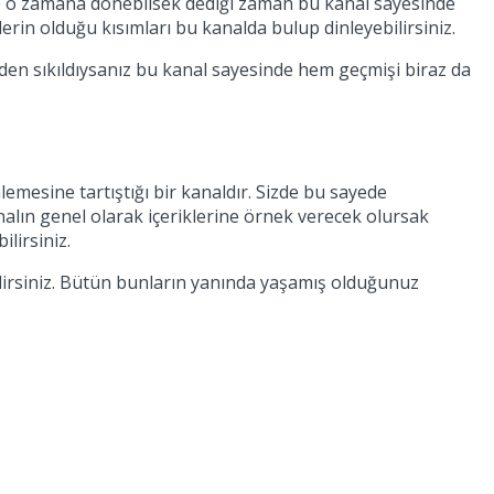
ke o zamana dönebilsek dediği zaman bu kanal sayesinde
lerin olduğu kısımları bu kanalda bulup dinleyebilirsiniz.
erden sıkıldıysanız bu kanal sayesinde hem geçmişi biraz da
emesine tartıştığı bir kanaldır. Sizde bu sayede
nalın genel olarak içeriklerine örnek verecek olursak
lirsiniz.
ilirsiniz. Bütün bunların yanında yaşamış olduğunuz