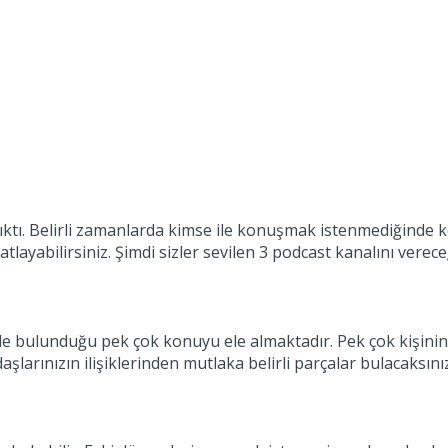
ıktı. Belirli zamanlarda kimse ile konuşmak istenmediğinde ke
tlayabilirsiniz. Şimdi sizler sevilen 3 podcast kanalını verec
de bulunduğu pek çok konuyu ele almaktadır. Pek çok kişinin so
larınızın ilişiklerinden mutlaka belirli parçalar bulacaksınız