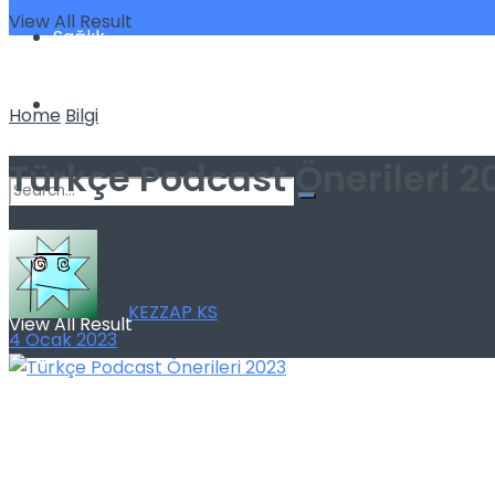
View All Result
Sağlık
Spor
Home
Bilgi
Türkçe Podcast Önerileri 2
No Result
by
KEZZAP KS
View All Result
4 Ocak 2023