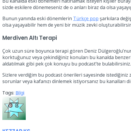
Bu kanalda eski dönemleri hatırlamak isteyen kişiler bura
sizde eskilere dönemeseniz de o anları biraz da olsa yaşayıp 
Bunun yanında eski dönemlerin
Türkçe pop
şarkılara değiş
olsa yaşayabilir hem de yeni bir müzik zevki oluşturabilirsin
Merdiven Altı Terapi
Çok uzun süre boyunca terapi gören Deniz Dülgeroğlu’nun ak
korktuğunuz veya çekindiğiniz konuları bu kanalda benzerle
aldatılmak gibi pek çok konuyu bu podcast’te bulabilirsiniz.
Sizlere verdiğim bu podcast önerileri sayesinde istediğini
sorunlar veya kafanızı dinlemek istiyorsanız bu kanalları di
Tags:
Bilgi