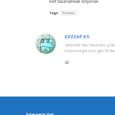
kılıf tasarlatmak istiyorlar.
Tags:
Finans
KEZZAP KS
Selamlar! Ben Mustafa Çinkı
internetegel.com gibi 20'd
İnternete Gel