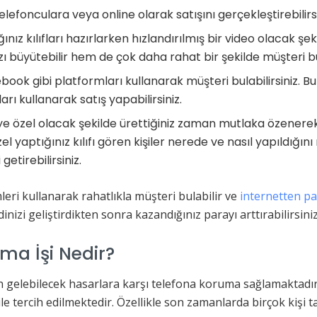
telefonculara veya online olarak satışını gerçekleştirebilirsi
z kılıfları hazırlarken hızlandırılmış bir video olacak şeki
büyütebilir hem de çok daha rahat bir şekilde müşteri bula
ok gibi platformları kullanarak müşteri bulabilirsiniz. Bunu
rı kullanarak satış yapabilirsiniz.
ye özel olacak şekilde ürettiğiniz zaman mutlaka özenerek d
el yaptığınız kılıfı gören kişiler nerede ve nasıl yapıldığ
etirebilirsiniz.
eri kullanarak rahatlıkla müşteri bulabilir ve
internetten p
nizi geliştirdikten sonra kazandığınız parayı arttırabilirsiniz
ama İşi Nedir?
rıdan gelebilecek hasarlara karşı telefona koruma sağlamaktad
ile tercih edilmektedir. Özellikle son zamanlarda birçok kişi 