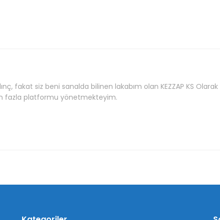
lınç, fakat siz beni sanalda bilinen lakabım olan KEZZAP KS Olar
en fazla platformu yönetmekteyim.
Kategoriler
S