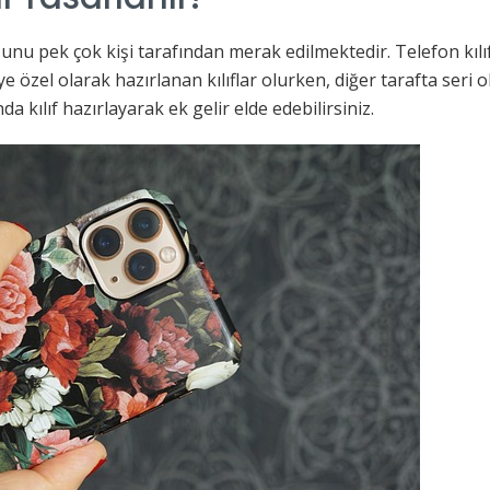
usunu pek çok kişi tarafından merak edilmektedir. Telefon kılı
e özel olarak hazırlanan kılıflar olurken, diğer tarafta seri o
a kılıf hazırlayarak ek gelir elde edebilirsiniz.