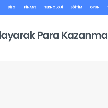
A
BILGI
FINANS
TEKNOLOJI
EĞITIM
OYUN
zırlayarak Para Kazanma