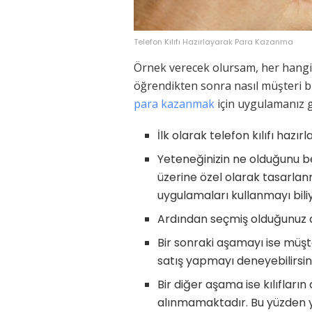
Telefon Kılıfı Hazırlayarak Para Kazanma
Örnek verecek olursam, her hangi bi
öğrendikten sonra nasıl müşteri bu
para kazanmak
için uygulamanız ge
İlk olarak telefon kılıfı ha
Yeteneğinizin ne olduğunu bel
üzerine özel olarak tasarlanm
uygulamaları kullanmayı biliyo
Ardından seçmiş olduğunuz de
Bir sonraki aşamayı ise müşt
satış yapmayı deneyebilirsin
Bir diğer aşama ise kılıflar
alınmamaktadır. Bu yüzden ya