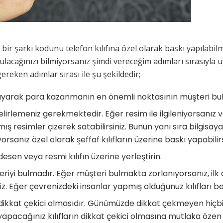
r şarkı kodunu telefon kılıfına özel olarak baskı yapılabilme
lacağınızı bilmiyorsanız şimdi vereceğim adımları sırasıyla u
reken adımlar sırası ile şu şekildedir;
zırlayarak para kazanmanın en önemli noktasının müşteri b
irlemeniz gerekmektedir. Eğer resim ile ilgileniyorsanız v
ış resimler çizerek satabilirsiniz. Bunun yanı sıra bilgisa
rsanız özel olarak şeffaf kılıfların üzerine baskı yapabilirs
sen veya resmi kılıfın üzerine yerleştirin.
eriyi bulmadır. Eğer müşteri bulmakta zorlanıyorsanız, il
iz. Eğer çevrenizdeki insanlar yapmış olduğunuz kılıfları b
ın dikkat çekici olmasıdır. Günümüzde dikkat çekmeyen hiçb
pacağınız kılıfların dikkat çekici olmasına mutlaka özen 