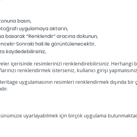
,
tonuna basın,
fotoğrafı uygulamaya aktarın,
na basarak “Renklendir” aracına dokunun,
ceki-Sonraki hali ile görüntülenecektir,
za kaydedebilirsiniz,
eler içerisinde resimlerinizi renklendirebilirsiniz. Herhang
larınızı renklendirmek isterseniz, kullanıcı girişi yapmalısını
yHeritage uygulamasının resimleri renklendirmek dışında bir 
dır.
p günümüze uyarlayabilmek için birçok uygulama bulunmaktadı