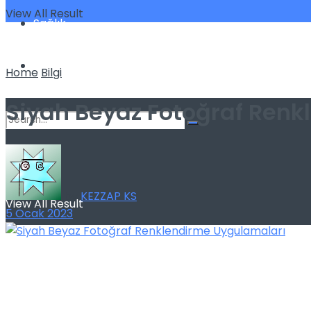
View All Result
Sağlık
Spor
Home
Bilgi
Siyah Beyaz Fotoğraf Renk
No Result
by
KEZZAP KS
View All Result
5 Ocak 2023