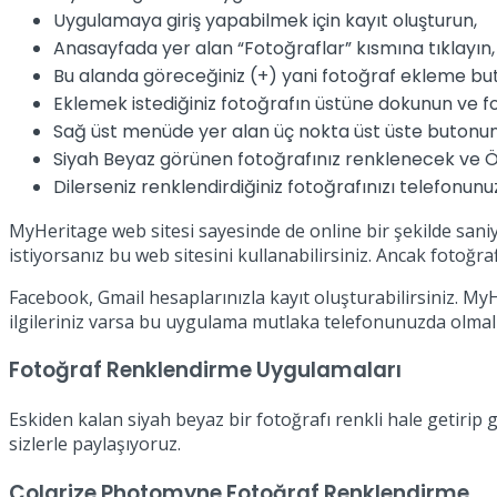
Uygulamaya giriş yapabilmek için kayıt oluşturun,
Anasayfada yer alan “Fotoğraflar” kısmına tıklayın
Bu alanda göreceğiniz (+) yani fotoğraf ekleme bu
Eklemek istediğiniz fotoğrafın üstüne dokunun ve 
Sağ üst menüde yer alan üç nokta üst üste butonu
Siyah Beyaz görünen fotoğrafınız renklenecek ve Ön
Dilerseniz renklendirdiğiniz fotoğrafınızı telefonunu
MyHeritage web sitesi sayesinde de online bir şekilde saniy
istiyorsanız bu web sitesini kullanabilirsiniz. Ancak fotoğraf
Facebook, Gmail hesaplarınızla kayıt oluşturabilirsiniz. M
ilgileriniz varsa bu uygulama mutlaka telefonunuzda olmalı
Fotoğraf Renklendirme Uygulamaları
Eskiden kalan siyah beyaz bir fotoğrafı renkli hale getiri
sizlerle paylaşıyoruz.
Colarize Photomyne Fotoğraf Renklendirme