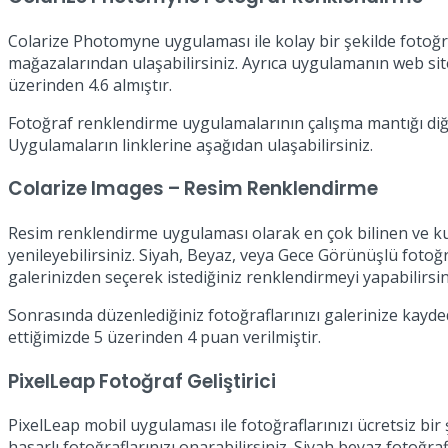
Colarize Photomyne uygulaması ile kolay bir şekilde fotoğra
mağazalarından ulaşabilirsiniz. Ayrıca uygulamanın web site
üzerinden 4.6 almıştır.
Fotoğraf renklendirme uygulamalarının çalışma mantığı diğer
Uygulamaların linklerine aşağıdan ulaşabilirsiniz.
Colarize Images – Resim Renklendirme
Resim renklendirme uygulaması olarak en çok bilinen ve ku
yenileyebilirsiniz. Siyah, Beyaz, veya Gece Görünüşlü fotoğ
galerinizden seçerek istediğiniz renklendirmeyi yapabilirsin
Sonrasında düzenlediğiniz fotoğraflarınızı galerinize kayde
ettiğimizde 5 üzerinden 4 puan verilmiştir.
PixelLeap Fotoğraf Geliştirici
PixelLeap mobil uygulaması ile fotoğraflarınızı ücretsiz bir
hasarlı fotoğraflarınızı onarabilirsiniz. Siyah beyaz fotoğrafl