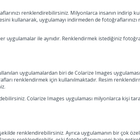
flarınızı renklendirebilirsiniz. Milyonlarca insanın indirip 
sini kullanarak, uygulamayı indirmeden de fotoğraflarınızı r
 uygulamalar ile aynıdır. Renklendirmek istediğiniz fotoğraf
llanılan uygulamalardan biri de Colarize Images uygulamasıd
rafları renklendirmek için kullanılmaktadır. Resim renklendirm
iz.
debilirsiniz. Colarize Images uygulaması milyonlarca kişi tar
 şekilde renklendirebilirsiniz. Ayrıca uygulamanın bir çok öze
arınızı renklendirebilir, eski fotoğraflarınızı yeni hale getireb