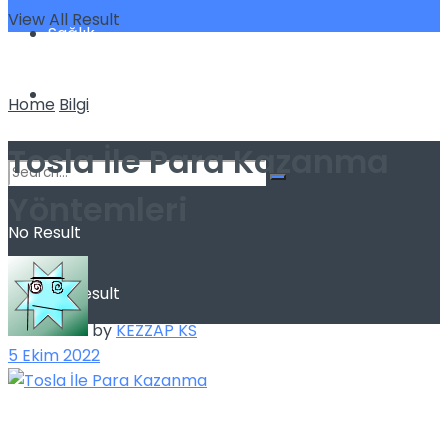
View All Result
Sağlık
Spor
Home
Bilgi
Tosla İle Para Kazanma
Yöntemleri
No Result
View All Result
by
KEZZAP KS
5 Ekim 2022