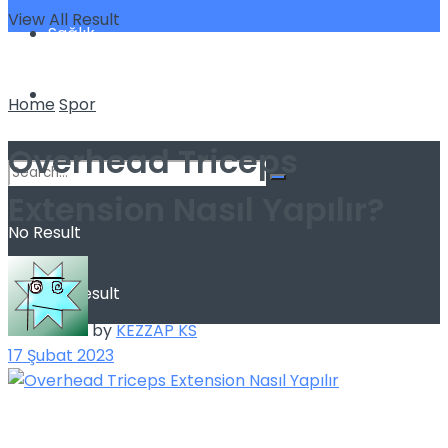
View All Result
Sağlık
Spor
Home
Spor
Overhead Triceps
Extension Nasıl Yapılır?
No Result
View All Result
by
KEZZAP KS
17 Şubat 2023