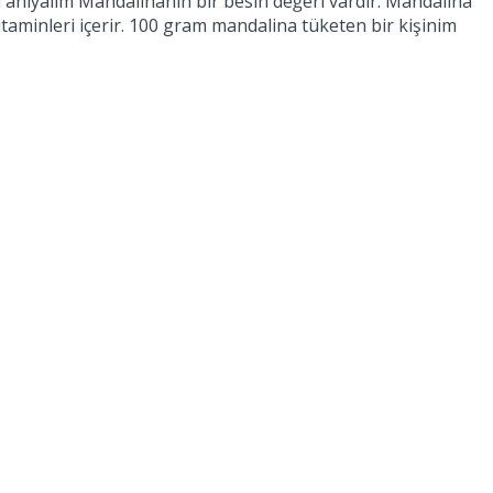
 Tanıyalım Mandalinanın bir besin değeri vardır. Mandalina
 vitaminleri içerir. 100 gram mandalina tüketen bir kişinim