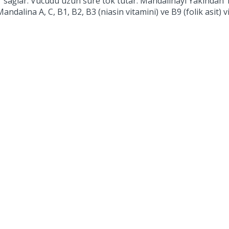
iler sağlar. Vücudu uzun süre tok tutar. Mandalinayı Yakından
 Mandalina A, C, B1, B2, B3 (niasin vitamini) ve B9 (folik asit)