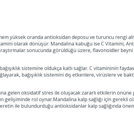
hem yüksek oranda antioksidan deposu ve turuncu rengi alm
vitamini olarak dönüşür. Mandalina kabuğu ise C Vitamini, A
raştırmalar sonucunda görüldüğü üzere, flavonoidler beyni k
 bağışıklık sistemine oldukça katlı sağlar. C vitamininin fa
ğlayarak, bağışıklık sistemini dış etkenlere, virüslere ve bakt
na gelen oksidatif stres ile oluşacak zararlı etkilerin önüne
ların gelişiminde rol oynar.Mandalina kalp sağlığı için gerekl
eretin ile bulundurduğu antioksidanlar kalp sağlığında öneml