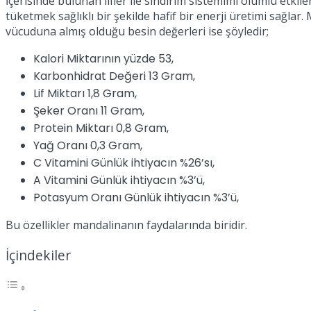
İçerisinde bulunan lifler ile sindirim sistemimi olumlu etk
tüketmek sağlıklı bir şekilde hafif bir enerji üretimi sağlar.
vücuduna almış olduğu besin değerleri ise şöyledir;
Kalori Miktarının yüzde 53,
Karbonhidrat Değeri 13 Gram,
Lif Miktarı 1,8 Gram,
Şeker Oranı 11 Gram,
Protein Miktarı 0,8 Gram,
Yağ Oranı 0,3 Gram,
C Vitamini Günlük ihtiyacın %26’sı,
A Vitamini Günlük ihtiyacın %3’ü,
Potasyum Oranı Günlük ihtiyacın %3’ü,
Bu özellikler mandalinanın faydalarında biridir.
İçindekiler