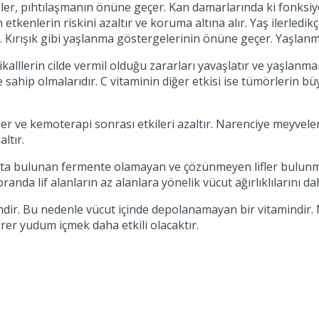
önler, pıhtılaşmanın önüne geçer. Kan damarlarında ki fonksiy
 etkenlerin riskini azaltır ve koruma altına alır. Yaş ilerledi
. Kırışık gibi yaşlanma göstergelerinin önüne geçer. Yaşlanmad
ikalllerin cilde vermil olduğu zararları yavaşlatır ve yaşlanm
e sahip olmalarıdır. C vitaminin diğer etkisi ise tümörlerin 
er ve kemoterapi sonrası etkileri azaltır. Narenciye meyvele
ltır.
sakta bulunan fermente olamayan ve çözünmeyen lifler bulun
da lif alanların az alanlara yönelik vücut ağırlıklılarını dah
ndir. Bu nedenle vücut içinde depolanamayan bir vitamindir.
irer yudum içmek daha etkili olacaktır.