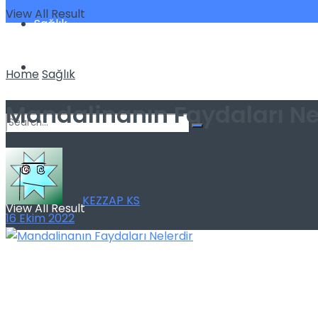
View All Result
Sağlık
Spor
Home
Sağlık
Mandalinanın Faydaları Ne
No Result
by
KEZZAP KS
View All Result
16 Ekim 2022