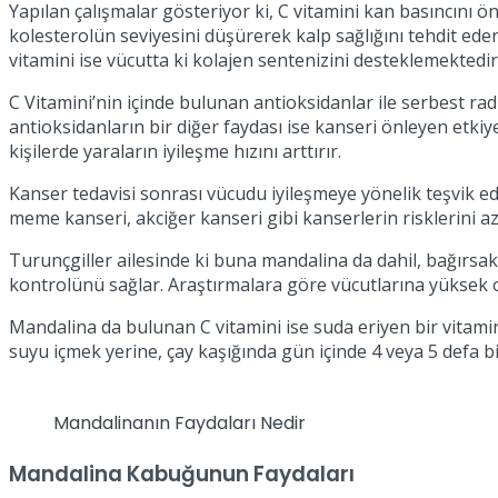
Yapılan çalışmalar gösteriyor ki, C vitamini kan basıncını 
kolesterolün seviyesini düşürerek kalp sağlığını tehdit eden
vitamini ise vücutta ki kolajen sentenizini desteklemektedir
C Vitamini’nin içinde bulunan antioksidanlar ile serbest rad
antioksidanların bir diğer faydası ise kanseri önleyen etkiy
kişilerde yaraların iyileşme hızını arttırır.
Kanser tedavisi sonrası vücudu iyileşmeye yönelik teşvik ed
meme kanseri, akciğer kanseri gibi kanserlerin risklerini aza
Turunçgiller ailesinde ki buna mandalina da dahil, bağır
kontrolünü sağlar. Araştırmalara göre vücutlarına yüksek oran
Mandalina da bulunan C vitamini ise suda eriyen bir vitami
suyu içmek yerine, çay kaşığında gün içinde 4 veya 5 defa b
Mandalinanın Faydaları Nedir
Mandalina Kabuğunun Faydaları