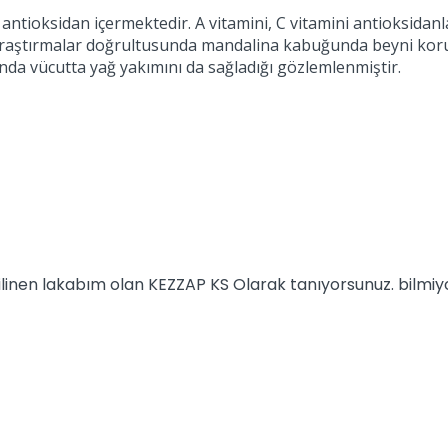
tioksidan içermektedir. A vitamini, C vitamini antioksidanla
r. Araştırmalar doğrultusunda mandalina kabuğunda beyni ko
nda vücutta yağ yakımını da sağladığı gözlemlenmiştir.
 bilinen lakabım olan KEZZAP KS Olarak tanıyorsunuz. bilm