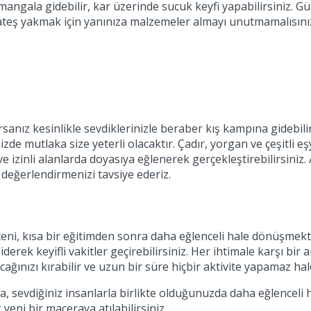
le mangala gidebilir, kar üzerinde sucuk keyfi yapabilirsiniz.
 ateş yakmak için yanınıza malzemeler almayı unutmamalısını
sanız kesinlikle sevdiklerinizle beraber kış kampına gidebilir
izde mutlaka size yeterli olacaktır. Çadır, yorgan ve çeşitli eş
e izinli alanlarda doyasıya eğlenerek gerçekleştirebilirsiniz.
değerlendirmenizi tavsiye ederiz.
ateni, kısa bir eğitimden sonra daha eğlenceli hale dönüşmekt
 giderek keyifli vakitler geçirebilirsiniz. Her ihtimale karşı b
ınızı kırabilir ve uzun bir süre hiçbir aktivite yapamaz hale 
da, sevdiğiniz insanlarla birlikte olduğunuzda daha eğlenceli h
yeni bir maceraya atılabilirsiniz.