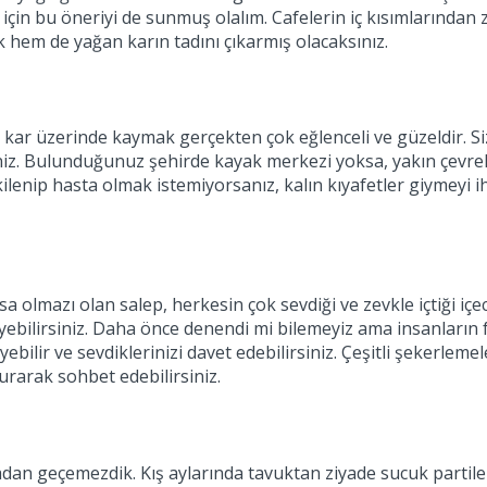
çin bu öneriyi de sunmuş olalım. Cafelerin iç kısımlarından ziy
k hem de yağan karın tadını çıkarmış olacaksınız.
e kar üzerinde kaymak gerçekten çok eğlenceli ve güzeldir. S
rsiniz. Bulunduğunuz şehirde kayak merkezi yoksa, yakın çevrel
nip hasta olmak istemiyorsanız, kalın kıyafetler giymeyi ihma
zsa olmazı olan salep, herkesin çok sevdiği ve zevkle içtiği i
leyebilirsiniz. Daha önce denendi mi bilemeyiz ama insanların f
ilir ve sevdiklerinizi davet edebilirsiniz. Çeşitli şekerleme
urarak sohbet edebilirsiniz.
madan geçemezdik. Kış aylarında tavuktan ziyade sucuk parti