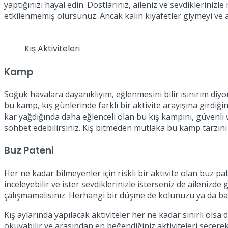
yaptığınızı hayal edin. Dostlarınız, aileniz ve sevdikleriniz
etkilenmemiş olursunuz. Ancak kalın kıyafetler giymeyi ve
Kış Aktiviteleri
Kamp
Soğuk havalara dayanıklıyım, eğlenmesini bilir ısınırım diyor
bu kamp, kış günlerinde farklı bir aktivite arayışına girdiğin
kar yağdığında daha eğlenceli olan bu kış kampını, güvenli v
sohbet edebilirsiniz. Kış bitmeden mutlaka bu kamp tarzını 
Buz Pateni
Her ne kadar bilmeyenler için riskli bir aktivite olan buz p
inceleyebilir ve ister sevdiklerinizle isterseniz de ailenizde
çalışmamalısınız. Herhangi bir düşme de kolunuzu ya da bacağ
Kış aylarında yapılacak aktiviteler her ne kadar sınırlı olsa 
okuyabilir ve arasından en beğendiğiniz aktiviteleri seçerek 