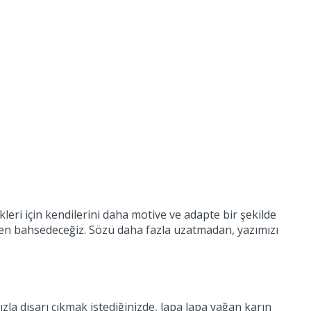
leri için kendilerini daha motive ve adapte bir şekilde
rden bahsedeceğiz. Sözü daha fazla uzatmadan, yazımızı
zla dışarı çıkmak istediğinizde, lapa lapa yağan karın