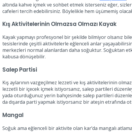
altında kahve içmek ve sohbet etmek isterseniz eğer, sizler i
cafeleri tercih edebilirsiniz. Böylelikle hem üşümemiş olaca
Kış Aktivitelerinin Olmazsa Olmazı Kayak
Kayak yapmayı profesyonel bir şekilde bilmiyor olsanız bil
tesislerinde çeşitli aktivitelerle eğlenceli anlar yaşayabili
merkezleri normal alanlardan daha soğuktur. Soğuktan etkile
kabusa dönüşebilir.
Salep Partisi
Kış aylarının vazgeçilmez lezzeti ve kış aktivitelerinin olma
lezzetli bir içecek içmek istiyorsanız, salep partileri düzen
yada oturduğunuz yerin bahçesinde salep partileri düzenleyeb
da dışarda parti yapmak istiyorsanız bir ateşin etrafında ot
Mangal
Soğuk ama eğlenceli bir aktivite olan kar’da mangalı atla