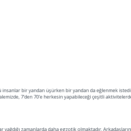
kü insanlar bir yandan üşürken bir yandan da eğlenmek istedik
lemizde, 7’den 70’e herkesin yapabileceği çeşitli aktivitele
kar yağdığı zamanlarda daha egzotik olmaktadır. Arkadaşlarını