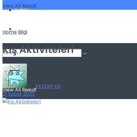
View All Result
Sağlık
Spor
Home
Bilgi
Kış Aktiviteleri
No Result
by
KEZZAP KS
View All Result
21 Şubat 2023