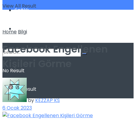
View All Result
Sağlık
Spor
Home
Bilgi
Facebook Engellenen
Kişileri Görme
No Result
View All Result
by
KEZZAP KS
6 Ocak 2023