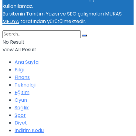
kullanılamaz.
Bu sitenin
Tanıtım Yazısı
ve SEO çalışmaları
MUKAS
MEDYA
tarafından yürütülmektedir.
No Result
View All Result
Ana Sayfa
Bilgi
Finans
Teknoloji
Eğitim
Oyun
Sağlık
Spor
Diyet
İndirim Kodu