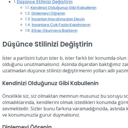
Düşünce Stilinizi Değiştirin
Kendinizi Olduğunuz Gibi Kabullenin
Dinlemeyi Öğrenin
İnsanları Hayatınızdan Eleyin
İnsanlara Çok Fazla Kapılmayın
Kitap Okumaya Başlayın
Düşünce Stilinizi Değiştirin
İster a partisini tutun ister b, ister farklı bir konumda olu
olduğunu unutmamalısınız. Aslında dışarıdan baktığımız zam
uzatmadan düşünce stilinizi değiştirmenin yolları adlı yazım
Kendinizi Olduğunuz Gibi Kabullenin
Öncelikle siz, siz olmaktan memnun musunuz bu soruyu so
olmadıklarında, kendilerini olmak istedikleri konumda görmek
sevmektedir. Sizler bunu farkına varamadığınızda, aslında k
ve konumunuzla gurur duymalısınız.
Dinlemeyi Öğrenin