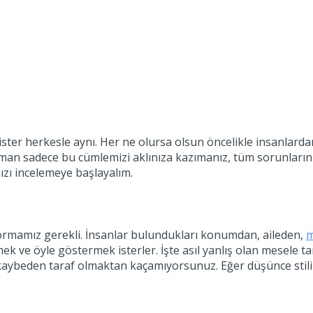
n ister herkesle aynı. Her ne olursa olsun öncelikle insanlard
an sadece bu cümlemizi aklınıza kazımanız, tüm sorunlarınızı
ızı incelemeye başlayalım.
rmamız gerekli. İnsanlar bulundukları konumdan, aileden,
m
 ve öyle göstermek isterler. İşte asıl yanlış olan mesele tam
aybeden taraf olmaktan kaçamıyorsunuz. Eğer düşünce stiliniz