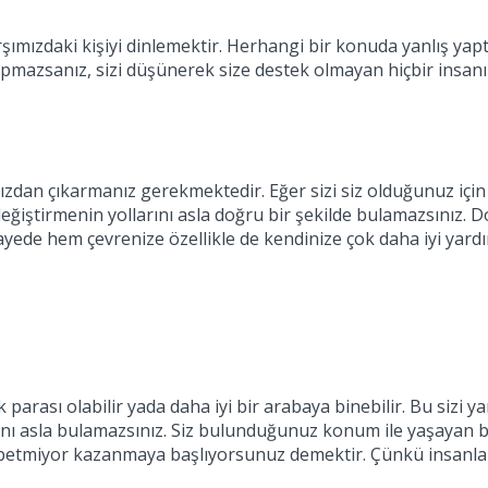
arşımızdaki kişiyi dinlemektir. Herhangi bir konuda yanlış yapt
mazsanız, sizi düşünerek size destek olmayan hiçbir insanın
ınızdan çıkarmanız gerekmektedir. Eğer sizi siz olduğunuz iç
 değiştirmenin yollarını asla doğru bir şekilde bulamazsınız.
ayede hem çevrenize özellikle de kendinize çok daha iyi yardım
arası olabilir yada daha iyi bir arabaya binebilir. Bu sizi y
arını asla bulamazsınız. Siz bulunduğunuz konum ile yaşayan 
ybetmiyor kazanmaya başlıyorsunuz demektir. Çünkü insanlar