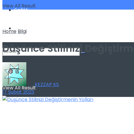
View All Result
Sağlık
Spor
Home
Bilgi
Düşünce Stilinizi Değiştirm
No Result
by
KEZZAP KS
View All Result
17 Şubat 2023