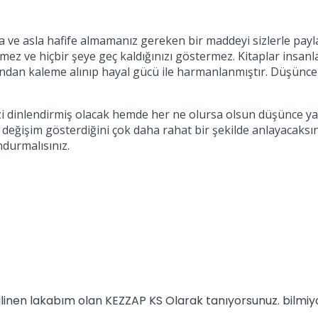
ve asla hafife almamanız gereken bir maddeyi sizlerle payla
irmez ve hiçbir şeye geç kaldığınızı göstermez. Kitaplar insan
ndan kaleme alınıp hayal gücü ile harmanlanmıştır. Düşünce st
i dinlendirmiş olacak hemde her ne olursa olsun düşünce yap
 değişim gösterdiğini çok daha rahat bir şekilde anlayacaksın
undurmalısınız.
 bilinen lakabım olan KEZZAP KS Olarak tanıyorsunuz. bilm