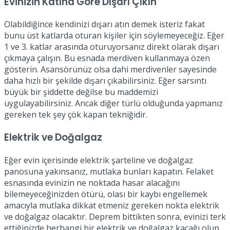
Evinizin Katına Göre Dışarı Çıkın
Olabildiğince kendinizi dışarı atın demek isteriz fakat
bunu üst katlarda oturan kişiler için söylemeyeceğiz. Eğer
1 ve 3. katlar arasında oturuyorsanız direkt olarak dışarı
çıkmaya çalışın. Bu esnada merdiven kullanmaya özen
gösterin. Asansörünüz olsa dahi merdivenler sayesinde
daha hızlı bir şekilde dışarı çıkabilirsiniz. Eğer sarsıntı
büyük bir şiddette değilse bu maddemizi
uygulayabilirsiniz. Ancak diğer türlü olduğunda yapmanız
gereken tek şey çök kapan tekniğidir.
Elektrik ve Doğalgaz
Eğer evin içerisinde elektrik şarteline ve doğalgaz
panosuna yakınsanız, mutlaka bunları kapatın. Felaket
esnasında evinizin ne noktada hasar alacağını
bilemeyeceğinizden ötürü, olası bir kaybı engellemek
amacıyla mutlaka dikkat etmeniz gereken nokta elektrik
ve doğalgaz olacaktır. Deprem bittikten sonra, evinizi terk
ettiğinizde herhangi bir elektrik ve doğalgaz kaçağı olup