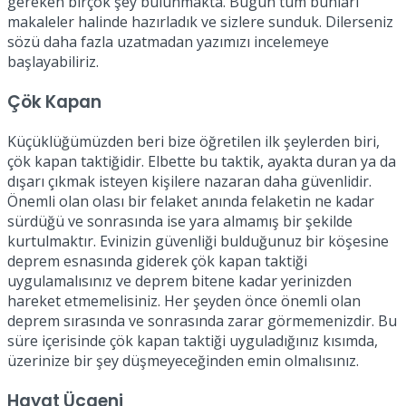
gereken birçok şey bulunmakta. Bugün tüm bunları
makaleler halinde hazırladık ve sizlere sunduk. Dilerseniz
sözü daha fazla uzatmadan yazımızı incelemeye
başlayabiliriz.
Çök Kapan
Küçüklüğümüzden beri bize öğretilen ilk şeylerden biri,
çök kapan taktiğidir. Elbette bu taktik, ayakta duran ya da
dışarı çıkmak isteyen kişilere nazaran daha güvenlidir.
Önemli olan olası bir felaket anında felaketin ne kadar
sürdüğü ve sonrasında ise yara almamış bir şekilde
kurtulmaktır. Evinizin güvenliği bulduğunuz bir köşesine
deprem esnasında giderek çök kapan taktiği
uygulamalısınız ve deprem bitene kadar yerinizden
hareket etmemelisiniz. Her şeyden önce önemli olan
deprem sırasında ve sonrasında zarar görmemenizdir. Bu
süre içerisinde çök kapan taktiği uyguladığınız kısımda,
üzerinize bir şey düşmeyeceğinden emin olmalısınız.
Hayat Üçgeni