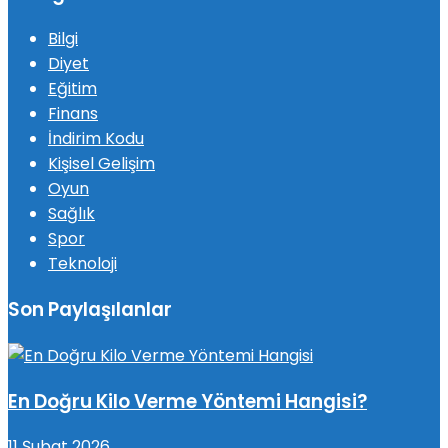
Bilgi
Diyet
Eğitim
Finans
İndirim Kodu
Kişisel Gelişim
Oyun
Sağlık
Spor
Teknoloji
Son Paylaşılanlar
En Doğru Kilo Verme Yöntemi Hangisi?
11 Şubat 2026