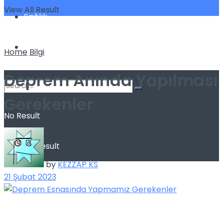
View All Result
Sağlık
Spor
Home
Bilgi
Deprem Anında Yapılması
Gerekenler
No Result
View All Result
by
KEZZAP KS
21 Şubat 2023