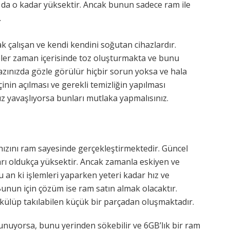
 da o kadar yüksektir. Ancak bunun sadece ram ile
.
k çalışan ve kendi kendini soğutan cihazlardır.
er zaman içerisinde toz oluşturmakta ve bunu
hazınızda gözle görülür hiçbir sorun yoksa ve hala
içinin açılması ve gerekli temizliğin yapılması
ız yavaşlıyorsa bunları mutlaka yapmalısınız.
 hızını ram sayesinde gerçekleştirmektedir. Güncel
rı oldukça yüksektir. Ancak zamanla eskiyen ve
u an ki işlemleri yaparken yeteri kadar hız ve
nun için çözüm ise ram satın almak olacaktır.
külüp takılabilen küçük bir parçadan oluşmaktadır.
unuyorsa, bunu yerinden sökebilir ve 6GB’lık bir ram