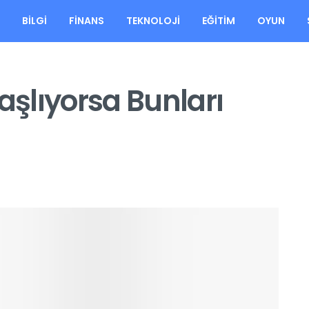
A
BILGI
FINANS
TEKNOLOJI
EĞITIM
OYUN
aşlıyorsa Bunları