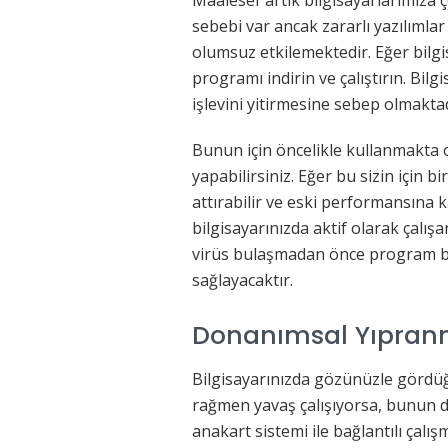
Maalesef artık bilgisayarlarımıza ç
sebebi var ancak zararlı yazılımla
olumsuz etkilemektedir. Eğer bilgi
programı indirin ve çalıştırın. Bilg
işlevini yitirmesine sebep olmaktad
Bunun için öncelikle kullanmakta o
yapabilirsiniz. Eğer bu sizin için 
attırabilir ve eski performansına k
bilgisayarınızda aktif olarak çalış
virüs bulaşmadan önce program b
sağlayacaktır.
Donanımsal Yıpra
Bilgisayarınızda gözünüzle gördü
rağmen yavaş çalışıyorsa, bunun d
anakart sistemi ile bağlantılı çal