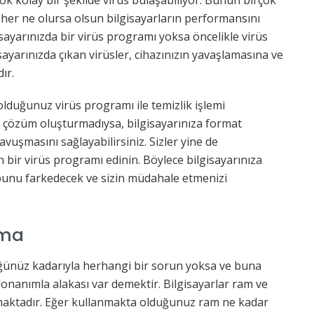
ok kolay bir şekilde virüs bulaşabiliyor. Bunun birçok
r her ne olursa olsun bilgisayarların performansını
sayarınızda bir virüs programı yoksa öncelikle virüs
isayarınızda çıkan virüsler, cihazınızın yavaşlamasına ve
ır.
lduğunuz virüs programı ile temizlik işlemi
bir çözüm oluşturmadıysa, bilgisayarınıza format
avuşmasını sağlayabilirsiniz. Sizler yine de
an bir virüs programı edinin. Böylece bilgisayarınıza
unu farkedecek ve sizin müdahale etmenizi
nma
ğünüz kadarıyla herhangi bir sorun yoksa ve buna
onanımla alakası var demektir. Bilgisayarlar ram ve
ışmaktadır. Eğer kullanmakta olduğunuz ram ne kadar