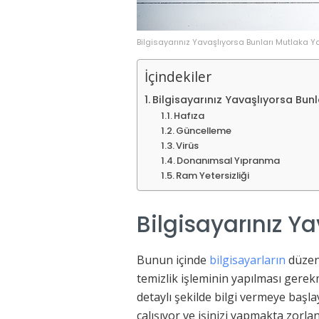
Bilgisayarınız Yavaşlıyorsa Bunları Mutlaka Y
İçindekiler
Bilgisayarınız Yavaşlıyorsa Bunl
Hafıza
Güncelleme
Virüs
Donanımsal Yıpranma
Ram Yetersizliği
Bilgisayarınız Y
Bunun içinde
bilgisayarların
düzen
temizlik işleminin yapılması gere
detaylı şekilde bilgi vermeye başl
çalışıyor ve işinizi yapmakta zor