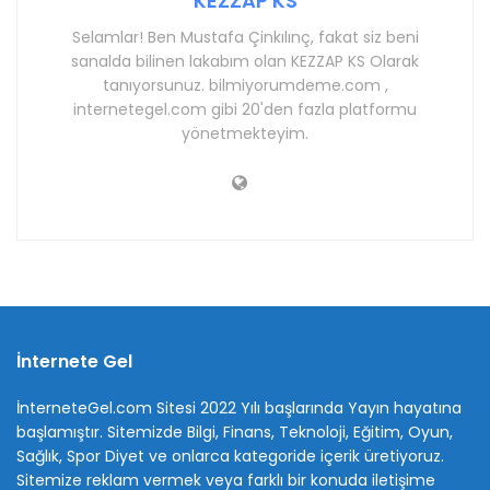
KEZZAP KS
Selamlar! Ben Mustafa Çinkılınç, fakat siz beni
sanalda bilinen lakabım olan KEZZAP KS Olarak
tanıyorsunuz. bilmiyorumdeme.com ,
internetegel.com gibi 20'den fazla platformu
yönetmekteyim.
İnternete Gel
İnterneteGel.com Sitesi 2022 Yılı başlarında Yayın hayatına
başlamıştır. Sitemizde Bilgi, Finans, Teknoloji, Eğitim, Oyun,
Sağlık, Spor Diyet ve onlarca kategoride içerik üretiyoruz.
Sitemize reklam vermek veya farklı bir konuda iletişime