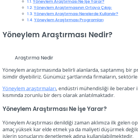
Yöneylem Araştırması Ne İşe Yarar?
Yöneylem Araştırmasının Ortaya Çıkışı
Yöneylem Araştırması Nerelerde Kullanılır?
Yöneylem Araştırması Programları
Yöneylem Araştırması Nedir?
Araştırma Nedir
Yöneylem araştırmasında belirli alanlarda, saptanmış bir 
isimdir diyebiliriz. Günümüz şartlarında firmaların, sektörle
Yöneylem araştırmaları
, endüstri mühendisliği ile beraber 
kısmında zorunlu bir ders olarak anlatılmaktadır.
Yöneylem Araştırması Ne İşe Yarar?
Yöneylem Araştırması denildiği zaman aklımıza ilk gelen opti
amaç yüksek kar elde etmek ya da maliyeti düşürmek değildir
işlerin sonuçlarını denetlemek adına kullanılabilmektedir.