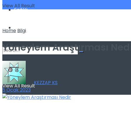
View All Result
Sağlık
Spor
Home
Bilgi
Yöneylem Araştırması Nedir
No Result
by
KEZZAP KS
View All Result
5 Ocak 2023