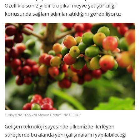
Özellikle son 2 yıldır tropikal meyve yetiştiriciliği
konusunda sağlam adımlar atıldığını görebiliyoruz.
Türkiye’de Tropikal Meyve Üretimi Nasıl Olur
Gelişen teknoloji sayesinde ülkemizde ilerleyen
süreçlerde bu alanda yeni çalışmaların yapılabileceği