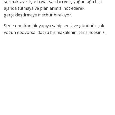
sormaktayız. İşte hayat şartları ve iş yoğunluğu bizi
ajanda tutmaya ve planlarımızı not ederek
gerçekleştirmeye mecbur bırakıyor.
Sizde unutkan bir yapıya sahipseniz ve gününüz çok
yoğun geçiyorsa, doğru bir makalenin içerisindesiniz.
Zamanla ajanda kullanmanın ne kadar rahat olduğunu
ve bunun bir alışkanlık haline dönüştüğünü sizlere
detaylı bir şekilde anlatacağız. Gelin şimdi bu özelliklerin
neler olduğunu ve ne yapmanız gerektiğini hızlı ve
detaylı bir şekilde anlatalım.