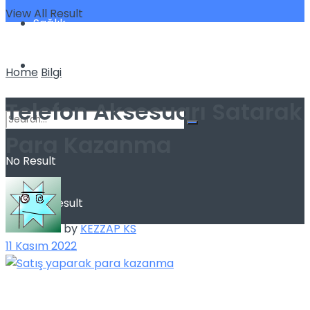
View All Result
Sağlık
Spor
Home
Bilgi
Telefon Aksesuarı Satarak
Para Kazanma
No Result
View All Result
by
KEZZAP KS
11 Kasım 2022