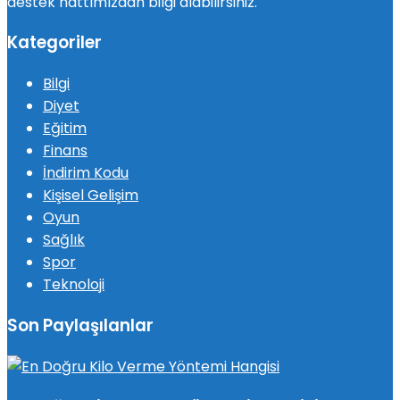
destek hattımızdan bilgi alabilirsiniz.
Kategoriler
Bilgi
Diyet
Eğitim
Finans
İndirim Kodu
Kişisel Gelişim
Oyun
Sağlık
Spor
Teknoloji
Son Paylaşılanlar