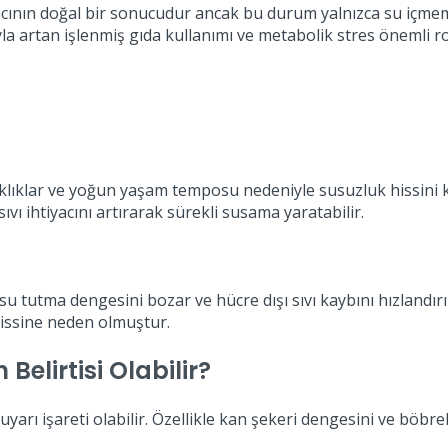
iyacının doğal bir sonucudur ancak bu durum yalnızca su içmeme
la artan işlenmiş gıda kullanımı ve metabolik stres önemli ro
caklıklar ve yoğun yaşam temposu nedeniyle susuzluk hissini ka
vı ihtiyacını artırarak sürekli susama yaratabilir.
 tutma dengesini bozar ve hücre dışı sıvı kaybını hızlandırır
hissine neden olmuştur.
elirtisi Olabilir?
yarı işareti olabilir. Özellikle kan şekeri dengesini ve böbrek