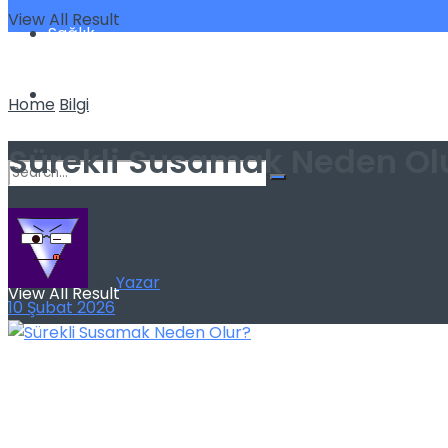
View All Result
Sağlık
Spor
Home
Bilgi
Sürekli Susamak Neden Ol
No Result
by
Yazar
View All Result
10 Şubat 2026