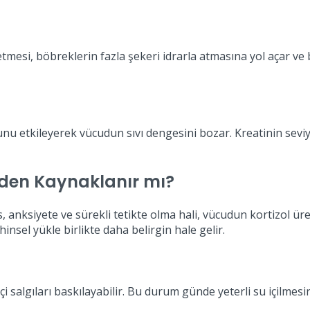
mesi, böbreklerin fazla şekeri idrarla atmasına yol açar ve 
u etkileyerek vücudun sıvı dengesini bozar. Kreatinin seviye
rden Kaynaklanır mı?
, anksiyete ve sürekli tetikte olma hali, vücudun kortizol ür
insel yükle birlikte daha belirgin hale gelir.
z içi salgıları baskılayabilir. Bu durum günde yeterli su içi