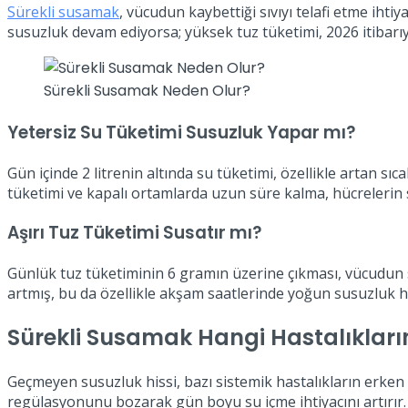
Sürekli susamak
, vücudun kaybettiği sıvıyı telafi etme iht
susuzluk devam ediyorsa; yüksek tuz tüketimi, 2026 itibarıy
Sürekli Susamak Neden Olur?
Yetersiz Su Tüketimi Susuzluk Yapar mı?
Gün içinde 2 litrenin altında su tüketimi, özellikle artan sı
tüketimi ve kapalı ortamlarda uzun süre kalma, hücrelerin sı
Aşırı Tuz Tüketimi Susatır mı?
Günlük tuz tüketiminin 6 gramın üzerine çıkması, vücudun su
artmış, bu da özellikle akşam saatlerinde yoğun susuzluk 
Sürekli Susamak Hangi Hastalıkların B
Geçmeyen susuzluk hissi, bazı sistemik hastalıkların erken u
regülasyonunu bozarak gün boyu su içme ihtiyacını artırır.