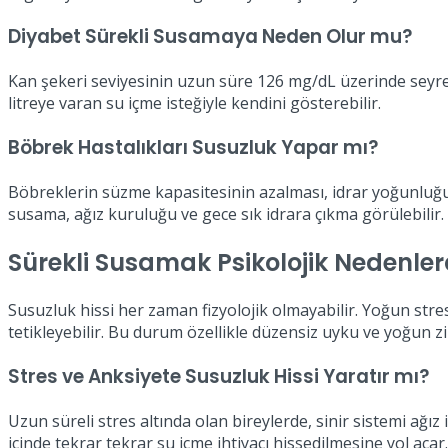
Diyabet Sürekli Susamaya Neden Olur mu?
Kan şekeri seviyesinin uzun süre 126 mg/dL üzerinde seyret
litreye varan su içme isteğiyle kendini gösterebilir.
Böbrek Hastalıkları Susuzluk Yapar mı?
Böbreklerin süzme kapasitesinin azalması, idrar yoğunluğun
susama, ağız kuruluğu ve gece sık idrara çıkma görülebilir.
Sürekli Susamak Psikolojik Nedenle
Susuzluk hissi her zaman fizyolojik olmayabilir. Yoğun stres
tetikleyebilir. Bu durum özellikle düzensiz uyku ve yoğun zih
Stres ve Anksiyete Susuzluk Hissi Yaratır mı?
Uzun süreli stres altında olan bireylerde, sinir sistemi ağı
içinde tekrar tekrar su içme ihtiyacı hissedilmesine yol açar.