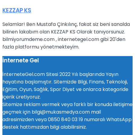
KEZZAP KS
Selamlar! Ben Mustafa Çinkılınç, fakat siz beni sanalda
bilinen lakabım olan KEZZAP KS Olarak tanıyorsunuz.
bilmiyorumdeme.com , internetegel.com gibi 20'den
fazla platformu yönetmekteyim.
İnternete Gel
İnterneteGel.com Sitesi 2022 Yılı başlarında Yayın
hayatına başlamıştır. Sitemizde Bilgi, Finans, Teknoloji,
Eğitim, Oyun, Sağlık, Spor Diyet ve onlarca kategoride
içerik üretiyoruz.
Sitemize reklam vermek veya farklı bir konuda iletişime
geçmek için bilgi@mukasmedya.com mail
adresimizden veya 0850 840 03 19 numaralı WhatsApp
destek hattımızdan bilgi alabilirsiniz.