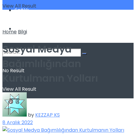
View All Result
Sağlık
Spor
Home
Bilgi
Sosyal Medya
Bağımlılığından
No Result
Kurtulmanın Yolları
View All Result
by
KEZZAP KS
8 Aralık 2022