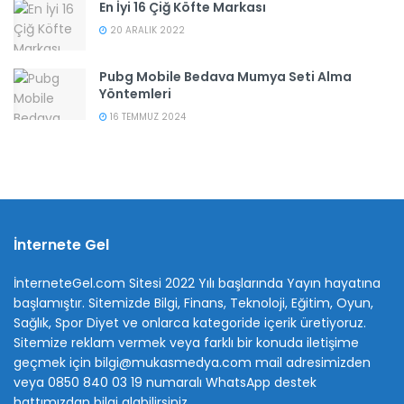
En İyi 16 Çiğ Köfte Markası
20 ARALIK 2022
Pubg Mobile Bedava Mumya Seti Alma
Yöntemleri
16 TEMMUZ 2024
İnternete Gel
İnterneteGel.com Sitesi 2022 Yılı başlarında Yayın hayatına
başlamıştır. Sitemizde Bilgi, Finans, Teknoloji, Eğitim, Oyun,
Sağlık, Spor Diyet ve onlarca kategoride içerik üretiyoruz.
Sitemize reklam vermek veya farklı bir konuda iletişime
geçmek için bilgi@mukasmedya.com mail adresimizden
veya 0850 840 03 19 numaralı WhatsApp destek
hattımızdan bilgi alabilirsiniz.