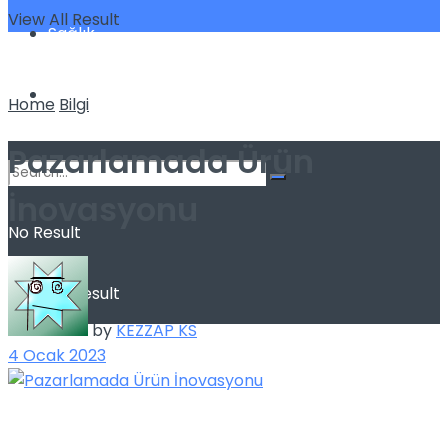
View All Result
Sağlık
Spor
Home
Bilgi
Pazarlamada Ürün
İnovasyonu
No Result
View All Result
by
KEZZAP KS
4 Ocak 2023