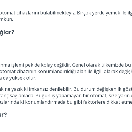
omat cihazlarını bulabilmekteyiz. Birçok yerde yemek ile ilgi
mümkün.
ğlar?
ma işlemi pek de kolay değildir. Genel olarak ülkemizde bu i
mat cihazının konumlandırıldığı alan ile ilgili olarak değiş
ha da yüksek olur.
ak ne yazık ki imkansız denilebilir. Bu durum değişkenlik gö
zanç sağlamada. Bugün iş yapamayan bir otomat, size yarın ç
hazlarında ki konumlandırmada bu gibi faktörlere dikkat etme
ur?