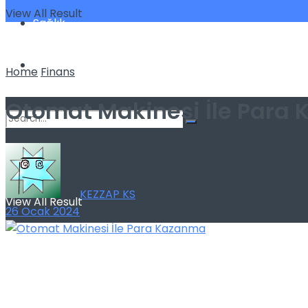
View All Result
Sağlık
Spor
Home
Finans
Otomat Makinesi İle Para
No Result
by
KEZZAP KS
View All Result
26 Ocak 2024