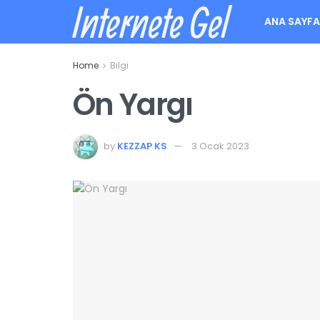
Internete Gel
ANA SAYF
Home
Bilgi
Ön Yargı
by
KEZZAP KS
3 Ocak 2023