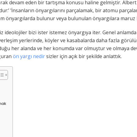
rak devam eden bir tartışma konusu haline gelmiştir. Albert 
ur:’ ’İnsanların önyargılarını parçalamak, bir atomu parçala
akım önyargılarda bulunur veya bulunulan önyargılara maruz k
ideolojiler bizi ister istemez önyargıya iter. Genel anlamd
yerleşim yerlerinde, köyler ve kasabalarda daha fazla görül
lduğu her alanda ve her konumda var olmuştur ve olmaya deva
oğuran
ön yargı nedir
sizler için açık bir şekilde anlattık.
mak