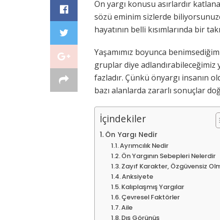
Ön yargı konusu asırlardır katlana
sözü eminim sizlerde biliyorsunuzd
hayatının belli kısımlarında bir t
Yaşamımız boyunca benimsediğimiz 
gruplar diye adlandırabileceğimiz 
fazladır. Çünkü önyargı insanın o
bazı alanlarda zararlı sonuçlar d
İçindekiler
Ön Yargı Nedir
Ayrımcılık Nedir
Ön Yargının Sebepleri Nelerdir
Zayıf Karakter, Özgüvensiz Ol
Anksiyete
Kalıplaşmış Yargılar
Çevresel Faktörler
Aile
Dış Görünüş