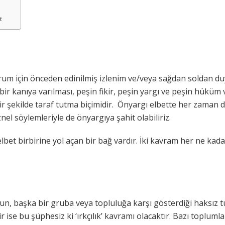
z
durum için önceden edinilmiş izlenim ve/veya sağdan soldan 
r kanıya varılması, peşin fikir, peşin yargı ve peşin hüküm ve
 şekilde taraf tutma biçimidir. Önyargı elbette her zaman da
el söylemleriyle de önyargıya şahit olabiliriz.
lbet birbirine yol açan bir bağ vardır. İki kavram her ne kadar
un, başka bir gruba veya topluluğa karşı gösterdiği haksız tu
ise bu şüphesiz ki ‘ırkçılık’ kavramı olacaktır. Bazı toplumla