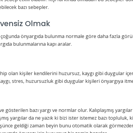
tebilecek bazı sebepler.
üvensiz Olmak
 çoğunda önyargıda bulunma normale göre daha fazla görülür
yargıda bulunmalarına kapı aralar.
ahip olan kişiler kendilerini huzursuz, kaygı gibi duygular içe
aygı, stres, huzursuzluk gibi duygular kişileri önyargıya itm
e gösterilen bazı yargı ve normlar olur. Kalıplaşmış yargılar
ş yargılar da ne yazık ki bizi ister istemez bazı topluluk, k
düşünce geldiği zaman beyin bunu otomatik olarak görmezden 