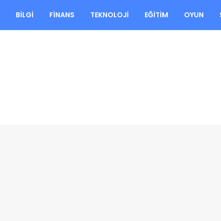
A
BILGI
FINANS
TEKNOLOJI
EĞITIM
OYUN