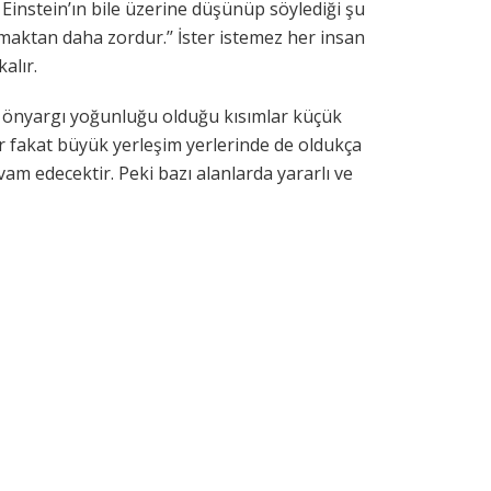
Einstein’ın bile üzerine düşünüp söylediği şu
maktan daha zordur.’’ İster istemez her insan
alır.
a önyargı yoğunluğu olduğu kısımlar küçük
ür fakat büyük yerleşim yerlerinde de oldukça
m edecektir. Peki bazı alanlarda yararlı ve