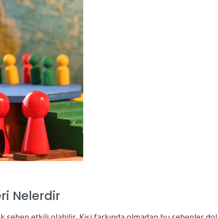
i Nelerdir
sebep etkili olabilir. Kişi farkında olmadan bu sebepler dol