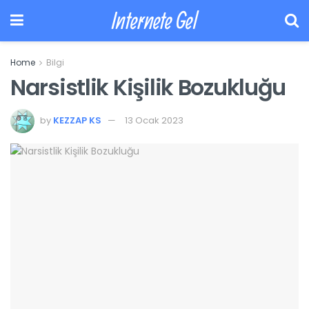
Internete Gel
Home
Bilgi
Narsistlik Kişilik Bozukluğu
by
KEZZAP KS
13 Ocak 2023