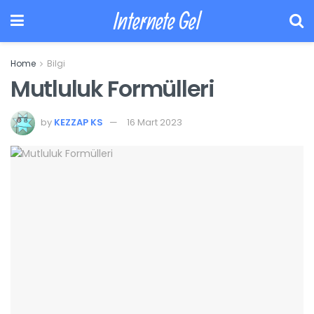
Internete Gel
Home
Bilgi
Mutluluk Formülleri
by
KEZZAP KS
16 Mart 2023