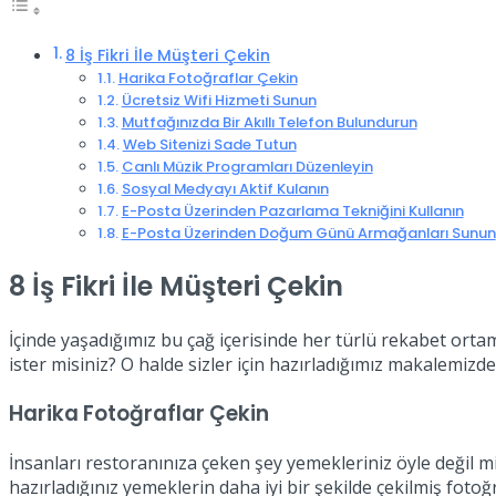
8 İş Fikri İle Müşteri Çekin
Harika Fotoğraflar Çekin
Ücretsiz Wifi Hizmeti Sunun
Mutfağınızda Bir Akıllı Telefon Bulundurun
Web Sitenizi Sade Tutun
Canlı Müzik Programları Düzenleyin
Sosyal Medyayı Aktif Kulanın
E-Posta Üzerinden Pazarlama Tekniğini Kullanın
E-Posta Üzerinden Doğum Günü Armağanları Sunun
8 İş Fikri İle Müşteri Çekin
İçinde yaşadığımız bu çağ içerisinde her türlü rekabet or
ister misiniz? O halde sizler için hazırladığımız makalemiz
Harika Fotoğraflar Çekin
İnsanları restoranınıza çeken şey yemekleriniz öyle değil m
hazırladığınız yemeklerin daha iyi bir şekilde çekilmiş foto