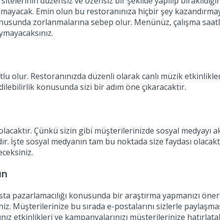
lerinin düzensiz ve özensiz bir şekilde yapılıp bırakıldığını 
ız olmayacak. Emin olun bu restoranınıza hiçbir şey kazandırm
onusunda zorlanmalarına sebep olur. Menünüz, çalışma saatle
duymayacaksınız.
lur. Restoranınızda düzenli olarak canlı müzik etkinlikleri 
lebilirlik konusunda sizi bir adım öne çıkaracaktır.
lacaktır. Çünkü sizin gibi müşterilerinizde sosyal medyayı akt
ıdır. İşte sosyal medyanın tam bu noktada size faydası olacak
eceksiniz.
ın
ta pazarlamacılığı konusunda bir araştırma yapmanızı öneri
. Müşterilerinize bu sırada e-postalarını sizlerle paylaşması
z etkinlikleri ve kampanyalarınızı müşterilerinize hatırlatab