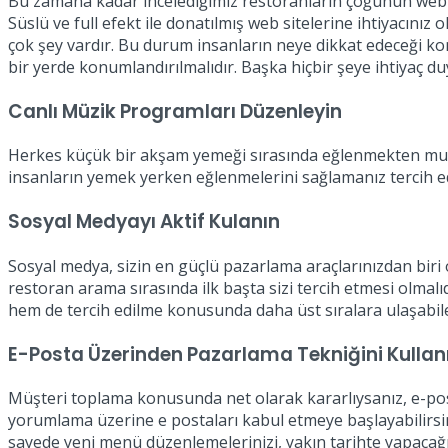
Bu zamana kadar incelediğimiz restoranların çoğunun web site
Süslü ve full efekt ile donatılmış web sitelerine ihtiyacın
çok şey vardır. Bu durum insanların neye dikkat edeceği k
bir yerde konumlandırılmalıdır. Başka hiçbir şeye ihtiyaç 
Canlı Müzik Programları Düzenleyin
Herkes küçük bir akşam yemeği sırasında eğlenmekten mutlu o
insanların yemek yerken eğlenmelerini sağlamanız tercih edi
Sosyal Medyayı Aktif Kulanın
Sosyal medya, sizin en güçlü pazarlama araçlarınızdan biri o
restoran arama sırasında ilk başta sizi tercih etmesi olmal
hem de tercih edilme konusunda daha üst sıralara ulaşabil
E-Posta Üzerinden Pazarlama Tekniğini Kullan
Müşteri toplama konusunda net olarak kararlıysanız, e-pos
yorumlama üzerine e postaları kabul etmeye başlayabilirsiniz
sayede yeni menü düzenlemelerinizi, yakın tarihte yapacağını