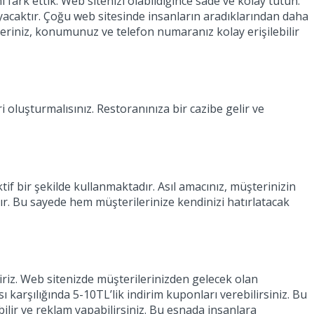
fark ettik. Web sitenizi olabildiğince sade ve kolay tutun.
ayacaktır. Çoğu web sitesinde insanların aradıklarından daha
riniz, konumunuz ve telefon numaranız kolay erişilebilir
oluşturmalısınız. Restoranınıza bir cazibe gelir ve
if bir şekilde kullanmaktadır. Asıl amacınız, müşterinizin
tır. Bu sayede hem müşterilerinize kendinizi hatırlatacak
riz. Web sitenizde müşterilerinizden gelecek olan
 karşılığında 5-10TL’lik indirim kuponları verebilirsiniz. Bu
ilir ve reklam yapabilirsiniz. Bu esnada insanlara