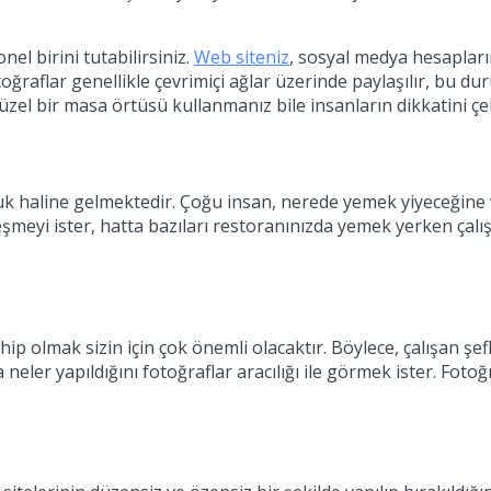
el birini tutabilirsiniz.
Web siteniz
, sosyal medya hesapların
oğraflar genellikle çevrimiçi ağlar üzerinde paylaşılır, bu duru
üzel bir masa örtüsü kullanmanız bile insanların dikkatini ç
uluk haline gelmektedir. Çoğu insan, nerede yemek yiyeceğin
eşmeyi ister, hatta bazıları restoranınızda yemek yerken ça
ahip olmak sizin için çok önemli olacaktır. Böylece, çalışan şe
 neler yapıldığını fotoğraflar aracılığı ile görmek ister. Fot