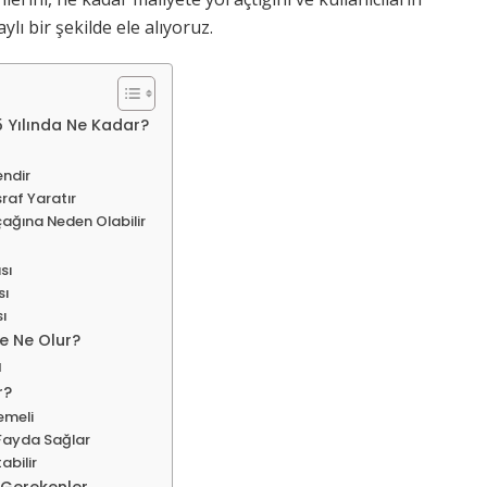
lı bir şekilde ele alıyoruz.
 Yılında Ne Kadar?
endir
raf Yaratır
çağına Neden Olabilir
sı
sı
ı
e Ne Olur?
ı
r?
emeli
Fayda Sağlar
abilir
 Gerekenler