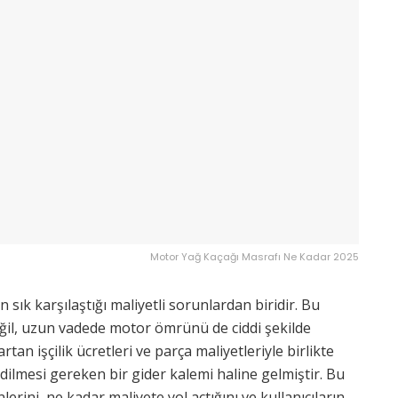
Motor Yağ Kaçağı Masrafı Ne Kadar 2025
 sık karşılaştığı maliyetli sorunlardan biridir. Bu
eğil, uzun vadede motor ömrünü de ciddi şekilde
artan işçilik ücretleri ve parça maliyetleriyle birlikte
dilmesi gereken bir gider kalemi haline gelmiştir. Bu
lerini, ne kadar maliyete yol açtığını ve kullanıcıların