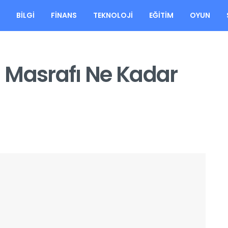
A
BILGI
FINANS
TEKNOLOJI
EĞITIM
OYUN
 Masrafı Ne Kadar