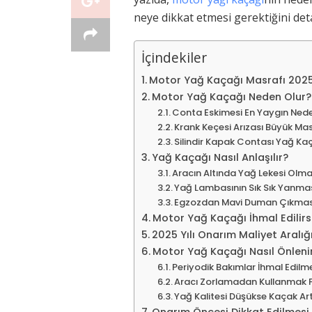
neye dikkat etmesi gerektiğini detay
İçindekiler
Motor Yağ Kaçağı Masrafı 2025
Motor Yağ Kaçağı Neden Olur?
Conta Eskimesi En Yaygın Ned
Krank Keçesi Arızası Büyük Mas
Silindir Kapak Contası Yağ Ka
Yağ Kaçağı Nasıl Anlaşılır?
Aracın Altında Yağ Lekesi Olma
Yağ Lambasının Sık Sık Yanma
Egzozdan Mavi Duman Çıkmas
Motor Yağ Kaçağı İhmal Edilirs
2025 Yılı Onarım Maliyet Aralığ
Motor Yağ Kaçağı Nasıl Önleni
Periyodik Bakımlar İhmal Edilm
Aracı Zorlamadan Kullanmak 
Yağ Kalitesi Düşükse Kaçak Art
Onarım Öncesi Dikkat Edilmesi