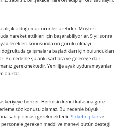
nız, sabırsız bir şekilde hareket edip şirketi satmayın.
ya alışık olduğumuz ürünler üretirler. Müşteri
tuda hareket ettikleri için başarabiliyorlar. 5 yıl sonra
duyabilecekleri konusunda ön görülü olmayı
u doğrultuda çalışmalara başladıkları için bulundukları
ar. Bu nedenle şu anki şartlara ve geleceğe dair
manız gerekmektedir. Yeniliğe ayak uyduramayanlar
 olurlar.
r askeriyeye benzer. Herkesin kendi kafasına göre
ilerleme söz konusu olamaz. Bu nedenle büyük
vasfına sahip olması gerekmektedir.
Şirketin plan
ve
ek, personele gereken maddi ve manevi bütün desteği