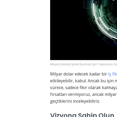
Milyar Dolarlık Şirket Kurmak İçin Yapılması G
Milyar dolar edecek kadar bir
iş fi
etkileyebilir, kabul. Ancak bu işin
sürece, sadece fikir olarak kalma
fırsatları vermiyoruz, ancak milyar
geçtiklerini inceleyebiliriz.
Vizyona Sahip Olun