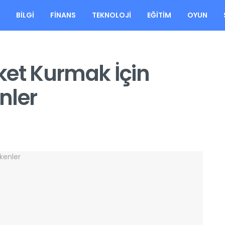
A
BILGI
FINANS
TEKNOLOJI
EĞITIM
OYUN
rket Kurmak İçin
nler