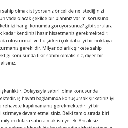
e sahip olmak istiyorsanız öncelikle ne istediğinizi
zun vade olacak şekilde bir planınız var mı sorusuna
irketinizi hangi konumda görüyorsunuz? gibi sorulara
cek kadar kendinizi hazır hissetmeniz gerekmektedir.
zda oluşturmalı ve bu şirketi çok daha iyi bir noktaya
urmanız gereklidir. Milyar dolarlık şirkete sahip
tiği konusunda fikir sahibi olmalısınız, diğer bir
lısınız.
ışkanlıktır. Dolayısıyla sabırlı olma konusunda
ektedir. İş hayatı bağlamında konuşursak şirketiniz iyi
 rehavete kapılmamanız gerekmektedir. İyi bir
liştirmeye devam etmelisiniz. Belki tam o sırada biri
0 milyon dolara satın almak isteyecek. Ancak siz