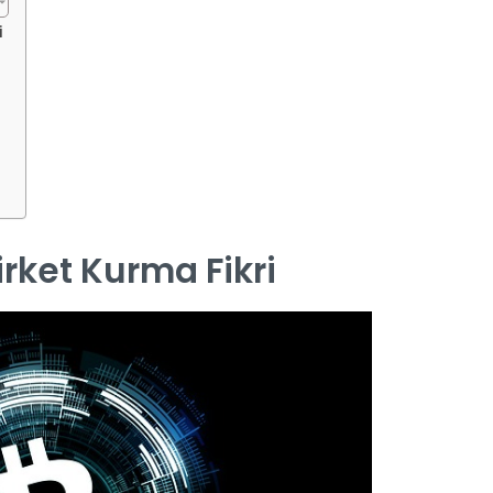
i
irket Kurma Fikri