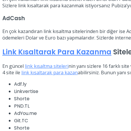
Sizlere link kısaltarak para kazanmak istiyorsanız Pubiza’yı 
AdCash
En çok kazandıran link kısaltma sitelerinden bir diğer ise Ad
ödemeleri Dolar ve Euro bazı yapmalarıdır. Sizlerde internet
Link Kısaltarak Para Kazanma
Sitele
En güncel
link kısaltma siteleri
nin yanı sizlere 16 farklı si
4 site ile
link kısaltarak para kazan
abilirsiniz. Bunun yanı s
Adf.ly
Linkvertise
Shorte
PND.TL
AdYou.me
Git.TC
Shorte