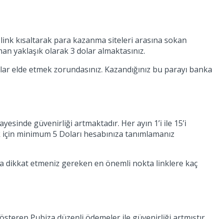
 link kısaltarak para kazanma siteleri arasına sokan
aman yaklaşık olarak 3 dolar almaktasınız.
lar elde etmek zorundasınız. Kazandığınız bu parayı banka
esinde güvenirliği artmaktadır. Her ayın 1’i ile 15’i
ek için minimum 5 Doları hesabınıza tanımlamanız
rada dikkat etmeniz gereken en önemli nokta linklere kaç
 gösteren Pubiza düzenli ödemeler ile güvenirliği artmıştır.