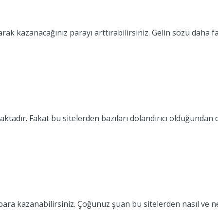
rak kazanacağınız parayı arttırabilirsiniz. Gelin sözü daha f
ktadır. Fakat bu sitelerden bazıları dolandırıcı olduğundan d
ile para kazanabilirsiniz. Çoğunuz şuan bu sitelerden nasıl v