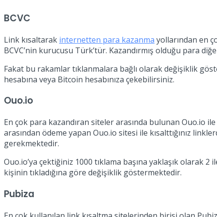
BCVC
Link kısaltarak
internetten para kazanma
yollarından en ço
BCVC’nin kurucusu Türk’tür. Kazandırmış olduğu para diğer si
Fakat bu rakamlar tıklanmalara bağlı olarak değişiklik gö
hesabına veya Bitcoin hesabınıza çekebilirsiniz.
Ouo.io
En çok para kazandıran siteler arasında bulunan Ouo.io ile p
arasından ödeme yapan Ouo.io sitesi ile kısalttığınız linkl
gerekmektedir.
Ouo.io’ya çektiğiniz 1000 tıklama başına yaklaşık olarak 2 
kişinin tıkladığına göre değişiklik göstermektedir.
Pubiza
En çok kullanılan link kısaltma sitelerinden birisi olan Pubiz