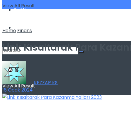
View All Result
Sağlık
Spor
Home
Finans
Link Kısaltarak Para Kazan
No Result
by
KEZZAP KS
View All Result
16 Ocak 2024