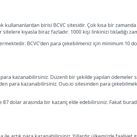
k kullananlardan birisi BCVC sitesidir. Çok kısa bir zamanda
telere kıyasla biraz fazladır. 1000 kişi linkinizi tıkladığı z
stermektedir. BCVC’den para çekebilmeniz için minimum 10 do
ara kazanabilirsiniz. Düzenli bir şekilde yapılan ödemeler say
erden para kazanabilirsiniz. Ouo.io sitesinden para çekebilm
ile 87 dolar arasında bir kazanç elde edebilirsiniz. Fakat bu
a ile artık para kazanabilirsiniz. Yıllardır ülkemizde faaliyet