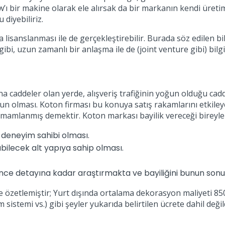
ow’ı bir makine olarak ele alırsak da bir markanın kendi üretim
diyebiliriz.
 lisanslanması ile de gerçekleştirebilir. Burada söz edilen bilg
 gibi, uzun zamanlı bir anlaşma ile de (joint venture gibi) bilg
ana caddeler olan yerde, alışveriş trafiğinin yoğun olduğu c
gun olması. Koton firması bu konuya satış rakamlarını etkil
 tamamlanmış demektir. Koton markası bayilik vereceği bireyl
 deneyim sahibi olması.
bilecek alt yapıya sahip olması.
 ince detayına kadar araştırmakta ve bayiliğini bunun so
de özetlemiştir; Yurt dışında ortalama dekorasyon maliyeti 
m sistemi vs.) gibi şeyler yukarıda belirtilen ücrete dahil değil