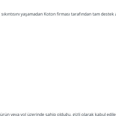
 sıkıntısını yaşamadan Koton firması tarafından tam destek a
n veya yol üzerinde sahip olduğu, gizli olarak kabul edilen, b