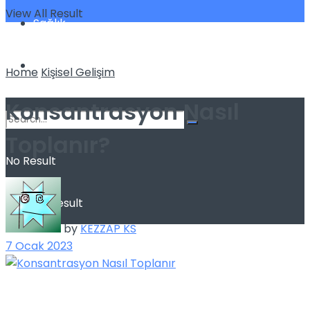
View All Result
Sağlık
Spor
Home
Kişisel Gelişim
Konsantrasyon Nasıl
Toplanır?
No Result
View All Result
by
KEZZAP KS
7 Ocak 2023