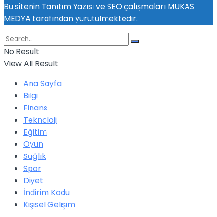
Bu sitenin
Tanıtım Yazısı
ve SEO çalışmaları
MUKAS
MEDYA
tarafından yürütülmektedir.
No Result
View All Result
Ana Sayfa
Bilgi
Finans
Teknoloji
Eğitim
Oyun
Sağlık
Spor
Diyet
İndirim Kodu
Kişisel Gelişim