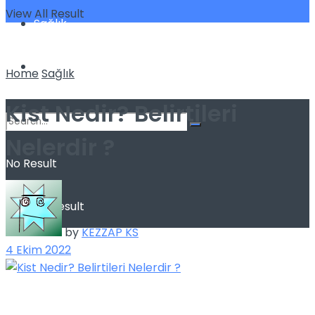
View All Result
Sağlık
Spor
Home
Sağlık
Kist Nedir? Belirtileri
Nelerdir ?
No Result
View All Result
by
KEZZAP KS
4 Ekim 2022