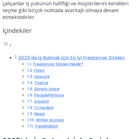
çalışanlar iş yükünün hafifliği ve müşterilerini kendileri
seçme gibi birçok noktada avantajlı olmaya devam
etmektedirler.
İçindekiler
2023’de İş Bulmak İçin En İyi Freelancer Siteleri
Freelancer Siteleri Nedir?
Fiverr
Upwork
Toptal
Simply Hired
PeoplePerHour
Aquent
Crowded
Nexxt
Writer Access
TaskRabbit