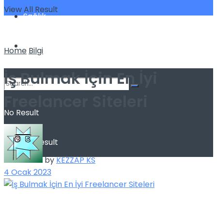
View All Result
Sağlık
Spor
Home
Bilgi
İş Bulmak İçin En İyi
Freelancer Siteleri
No Result
View All Result
by
KEZZAP KS
4 Ocak 2023