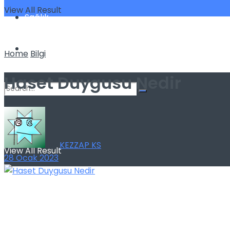
View All Result
Sağlık
Spor
Home
Bilgi
Haset Duygusu Nedir
No Result
by
KEZZAP KS
View All Result
28 Ocak 2023