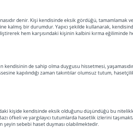
ynasıdır denir. Kişi kendisinde eksik gördüğü, tamamlamak v
ne kalmış bir durumdur. Yapıcı şekilde kullanarak, kendisinde 
eliştirerek hem karşısındaki kişinin kalbini kırma eğiliminde
in kendisinin de sahip olma duygusu hissetmesi, yaşamasıdır
 hissesine kapılındığı zaman takıntılar olumsuz tutum, hasetçi
ındaki kişide kendisinde eksik olduğunu düşündüğü bu nitelik
ı öfkeli ve yargılayıcı tutumlarda hasetlik izlerini taşımakta
en şeyin sebebi haset duyması olabilmektedir.