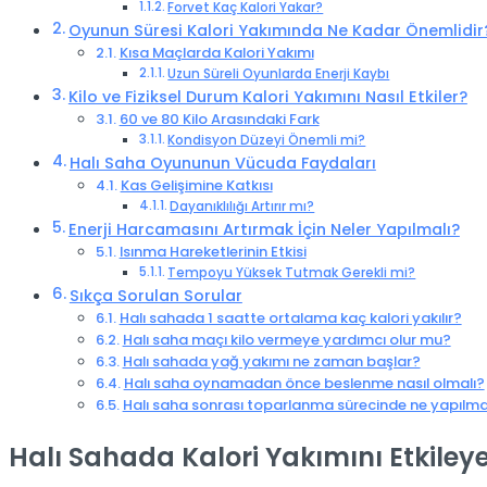
Forvet Kaç Kalori Yakar?
Oyunun Süresi Kalori Yakımında Ne Kadar Önemlidir
Kısa Maçlarda Kalori Yakımı
Uzun Süreli Oyunlarda Enerji Kaybı
Kilo ve Fiziksel Durum Kalori Yakımını Nasıl Etkiler?
60 ve 80 Kilo Arasındaki Fark
Kondisyon Düzeyi Önemli mi?
Halı Saha Oyununun Vücuda Faydaları
Kas Gelişimine Katkısı
Dayanıklılığı Artırır mı?
Enerji Harcamasını Artırmak İçin Neler Yapılmalı?
Isınma Hareketlerinin Etkisi
Tempoyu Yüksek Tutmak Gerekli mi?
Sıkça Sorulan Sorular
Halı sahada 1 saatte ortalama kaç kalori yakılır?
Halı saha maçı kilo vermeye yardımcı olur mu?
Halı sahada yağ yakımı ne zaman başlar?
Halı saha oynamadan önce beslenme nasıl olmalı?
Halı saha sonrası toparlanma sürecinde ne yapılma
Halı Sahada Kalori Yakımını Etkiley