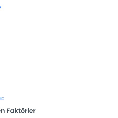
?
lı?
en Faktörler