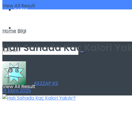
View All Result
Sağlık
Spor
Home
Bilgi
Halı Sahada Kaç Kalori Yakı
No Result
by
KEZZAP KS
View All Result
21 Ekim 2025