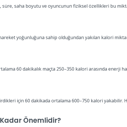
zı, süre, saha boyutu ve oyuncunun fiziksel özellikleri bu mi
ı hareket yoğunluğuna sahip olduğundan yakılan kalori miktarı
alama 60 dakikalık maçta 250–350 kalori arasında enerji harc
tirdikleri için 60 dakikada ortalama 600–750 kalori yakabilir.
 Kadar Önemlidir?