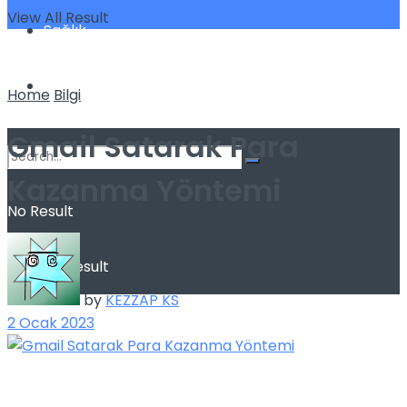
View All Result
Sağlık
Spor
Home
Bilgi
Gmail Satarak Para
Kazanma Yöntemi
No Result
View All Result
by
KEZZAP KS
2 Ocak 2023