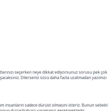
ostlarınızı seçerken neye dikkat ediyorsunuz sorusu pek çok
laşacaksınız. Dilerseniz sözü daha fazla uzatmadan yazımızı
tüm insanların sadece dürüst olmasını isteriz. Bunun sebebi
e onun dürüstlüğünü sınamanız gerekmektedir.