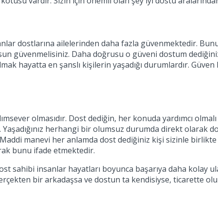
kötüsü vardır. Sizin için önemli olan şey iyi dostu aralarında
lar dostlarına ailelerinden daha fazla güvenmektedir. Bunun
 güvenmelisiniz. Daha doğrusu o güveni dostum dediğiniz kiş
lmak hayatta en şanslı kişilerin yaşadığı durumlardır. Güven 
ımsever olmasıdır. Dost dediğin, her konuda yardımcı olmalı
. Yaşadığınız herhangi bir olumsuz durumda direkt olarak do
 Maddi manevi her anlamda dost dediğiniz kişi sizinle birlikt
arak bunu ifade etmektedir.
 Dost sahibi insanlar hayatları boyunca başarıya daha kolay 
rçekten bir arkadaşsa ve dostun ta kendisiyse, ticarette olur