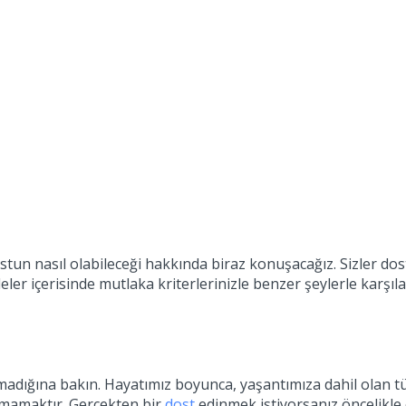
ostun nasıl olabileceği hakkında biraz konuşacağız. Sizler d
eler içerisinde mutlaka kriterlerinizle benzer şeylerle karşı
olmadığına bakın. Hayatımız boyunca, yaşantımıza dahil olan 
ramamaktır. Gerçekten bir
dost
edinmek istiyorsanız öncelikl