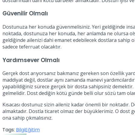
dostlarından dahi kötü darbeler almaktadır. Dostun iyisi ve 
Güvenilir Olmalı
Dostunuza her konuda güvenmelisiniz. Yeri geldiğinde insan
noktada, dostunuza her konuda, her anlamda ne olursa olsun
geldiğinde ailenizi dahi emanet edebilecek dostlara sahip o
sadece teferruat olacaktır.
Yardımsever Olmalı
Gerçek dost arıyorsanız bakmanız gereken son özellik yard
maddiyat değil, dostlar aynı zamanda manevi yardımcılardır
yapabildiğiniz sürece gerçek bir dosta sahipsiniz demektir.
gelmelidir. Dost dediğin kötü günde belli olur sözü tam ol
Kısacası dostunuz sizin aileniz kadar önemli bir noktadır.
almaktadır. Dostla ticaret olmaz der büyüklerimiz. O dost ge
ona sahip çıkmalısınız.
Tags:
Bilgi
Eğitim