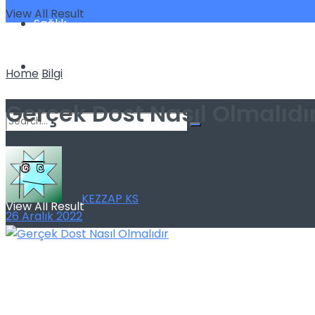
View All Result
Sağlık
Spor
Home
Bilgi
Gerçek Dost Nasıl Olmalıdı
No Result
by
KEZZAP KS
View All Result
26 Aralık 2022