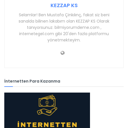
KEZZAP KS
Selamlar! Ben Mustafa Çinkılınç, fakat siz beni
sanalda bilinen lakabım olan KEZZAP KS Olarak
tanıyorsunuz. bilmiyorumdeme.com ,
internetegel.com gibi 20'den fazla platformu
yönetmekteyim.
İnternetten Para Kazanma