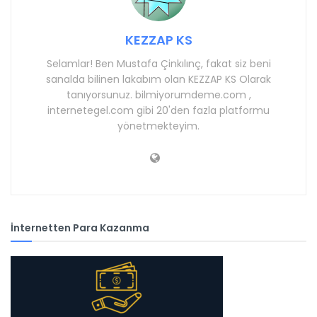
KEZZAP KS
Selamlar! Ben Mustafa Çinkılınç, fakat siz beni
sanalda bilinen lakabım olan KEZZAP KS Olarak
tanıyorsunuz. bilmiyorumdeme.com ,
internetegel.com gibi 20'den fazla platformu
yönetmekteyim.
İnternetten Para Kazanma