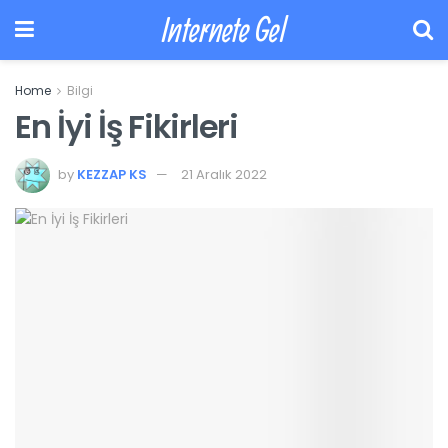
Internete Gel
Home
Bilgi
En İyi İş Fikirleri
by
KEZZAP KS
21 Aralık 2022