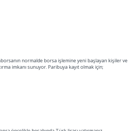
raborsanın normalde borsa işlemine yeni başlayan kişiler ve
tırma imkanı sunuyor. Paribuya kayıt olmak için;
sonra öncelikle hesabında Türk lirası yatırmanız