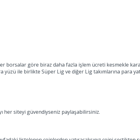
iğer borsalar göre biraz daha fazla işlem ücreti kesmekle ka
 yüzü ile birlikte Süper Lig ve diğer Lig takımlarına para ya
yı her siteyi güvendiyseniz paylaşabilirsiniz.
yfadaki listelenen coinlerden yatıracaksınız coini seçtikten 