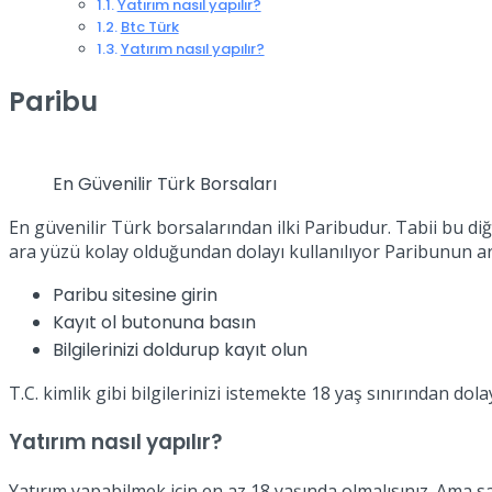
Yatırım nasıl yapılır?
Btc Türk
Yatırım nasıl yapılır?
Paribu
En Güvenilir Türk Borsaları
En güvenilir Türk borsalarından ilki Paribudur. Tabii bu d
ara yüzü kolay olduğundan dolayı kullanılıyor Paribunun ara
Paribu sitesine girin
Kayıt ol butonuna basın
Bilgilerinizi doldurup kayıt olun
T.C. kimlik gibi bilgilerinizi istemekte 18 yaş sınırından dola
Yatırım nasıl yapılır?
Yatırım yapabilmek için en az 18 yaşında olmalısınız. Ama sa