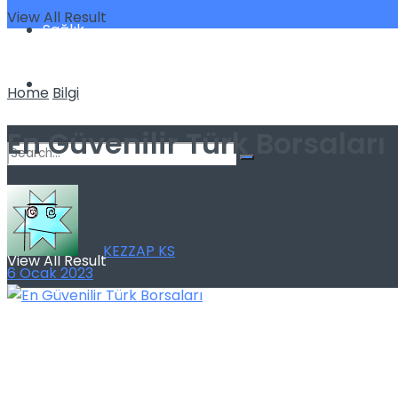
View All Result
Sağlık
Spor
Home
Bilgi
En Güvenilir Türk Borsaları
No Result
by
KEZZAP KS
View All Result
6 Ocak 2023