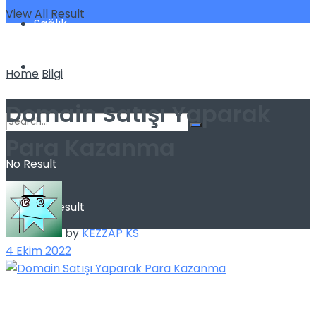
View All Result
Sağlık
Spor
Home
Bilgi
Domain Satışı Yaparak
Para Kazanma
No Result
View All Result
by
KEZZAP KS
4 Ekim 2022