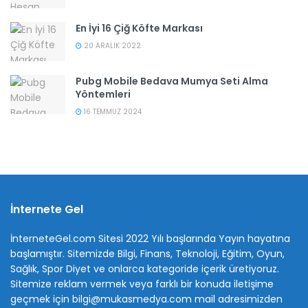
En İyi 16 Çiğ Köfte Markası
20 ARALIK 2022
Pubg Mobile Bedava Mumya Seti Alma
Yöntemleri
16 TEMMUZ 2024
İnternete Gel
İnterneteGel.com Sitesi 2022 Yılı başlarında Yayın hayatına
başlamıştır. Sitemizde Bilgi, Finans, Teknoloji, Eğitim, Oyun,
Sağlık, Spor Diyet ve onlarca kategoride içerik üretiyoruz.
Sitemize reklam vermek veya farklı bir konuda iletişime
geçmek için bilgi@mukasmedya.com mail adresimizden