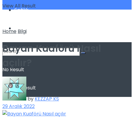
View All Result
Sağlık
Spor
Home
Bilgi
Bayan Kuaförü Nasıl
açılır?
No Result
View All Result
by
KEZZAP KS
29 Aralık 2022