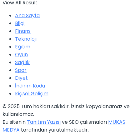
View All Result
Ana Sayfa
Bilgi
Finans
Teknoloji
Eğitim
Oyun
Sağlık
Spor
Diyet
İndirim Kodu
Kişisel Gelişim
© 2025 Tüm hakları saklıdır. İzinsiz kopyalanamaz ve
kullanılamaz.
Bu sitenin
Tanıtım Yazısı
ve SEO çalışmaları
MUKAS
MEDYA
tarafından yürütülmektedir.