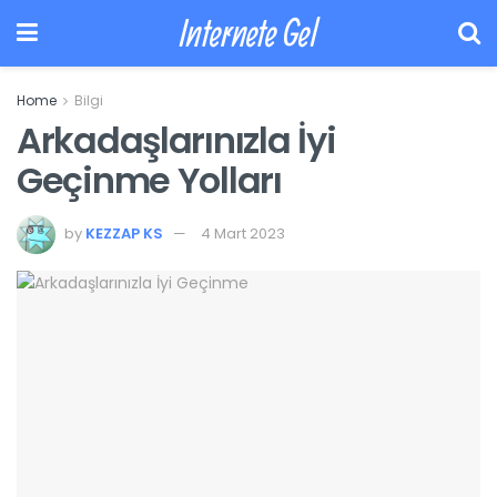
Internete Gel
Home
Bilgi
Arkadaşlarınızla İyi
Geçinme Yolları
by
KEZZAP KS
4 Mart 2023