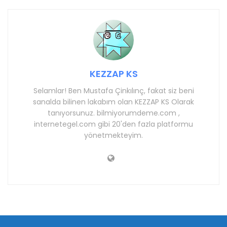
KEZZAP KS
Selamlar! Ben Mustafa Çinkılınç, fakat siz beni
sanalda bilinen lakabım olan KEZZAP KS Olarak
tanıyorsunuz. bilmiyorumdeme.com ,
internetegel.com gibi 20'den fazla platformu
yönetmekteyim.