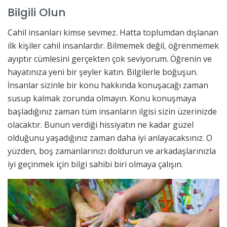
Bilgili Olun
Cahil insanları kimse sevmez. Hatta toplumdan dışlanan
ilk kişiler cahil insanlardır. Bilmemek değil, öğrenmemek
ayıptır cümlesini gerçekten çok seviyorum. Öğrenin ve
hayatınıza yeni bir şeyler katın. Bilgilerle boğuşun.
İnsanlar sizinle bir konu hakkında konuşacağı zaman
susup kalmak zorunda olmayın. Konu konuşmaya
başladığınız zaman tüm insanların ilgisi sizin üzerinizde
olacaktır. Bunun verdiği hissiyatın ne kadar güzel
olduğunu yaşadığınız zaman daha iyi anlayacaksınız. O
yüzden, boş zamanlarınızı doldurun ve arkadaşlarınızla
iyi geçinmek için bilgi sahibi biri olmaya çalışın.