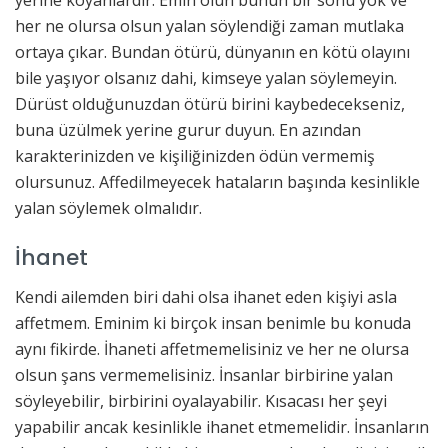
yerine koyanlardır. Emin olun bunun bir sonu yok ve
her ne olursa olsun yalan söylendiği zaman mutlaka
ortaya çıkar. Bundan ötürü, dünyanın en kötü olayını
bile yaşıyor olsanız dahi, kimseye yalan söylemeyin.
Dürüst olduğunuzdan ötürü birini kaybedecekseniz,
buna üzülmek yerine gurur duyun. En azından
karakterinizden ve kişiliğinizden ödün vermemiş
olursunuz. Affedilmeyecek hataların başında kesinlikle
yalan söylemek olmalıdır.
İhanet
Kendi ailemden biri dahi olsa ihanet eden kişiyi asla
affetmem. Eminim ki birçok insan benimle bu konuda
aynı fikirde. İhaneti affetmemelisiniz ve her ne olursa
olsun şans vermemelisiniz. İnsanlar birbirine yalan
söyleyebilir, birbirini oyalayabilir. Kısacası her şeyi
yapabilir ancak kesinlikle ihanet etmemelidir. İnsanların