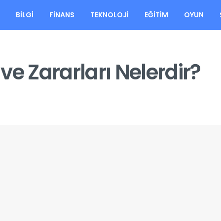
A
BILGI
FINANS
TEKNOLOJI
EĞITIM
OYUN
ve Zararları Nelerdir?