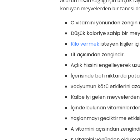
Acurun insan sağlığı için birçok fa
koruyan meyvelerden bir tanesi de 
C vitamini yönünden zengin 
Düşük kaloriye sahip bir mey
Kilo vermek
isteyen kişiler i
Lif açısından zengindir.
Açlık hissini engelleyerek uzu
İçerisinde bol miktarda pot
Sodyumun kötü etkilerini azal
Kalbe iyi gelen meyvelerden b
İçinde bulunan vitaminlerden 
Yaşlanmayı geciktirme etkisi
A vitamini açısından zengindi
K vitamini yönünden oldukça 