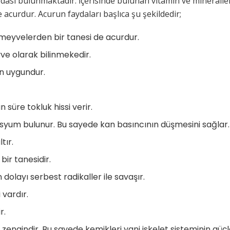
ydası bulunmaktadır. İçerisinde bulunan vitamin ve mineraller
acurdur. Acurun faydaları başlıca şu şekildedir;
meyvelerden bir tanesi de acurdur.
ve olarak bilinmekedir.
çin uygundur.
n süre tokluk hissi verir.
asyum bulunur. Bu sayede kan basıncının düşmesini sağlar.
tır.
ir tanesidir.
dolayı serbest radikaller ile savaşır.
 vardır.
r.
zengindir. Bu sayede kemikleri yani iskelet sisteminin güç