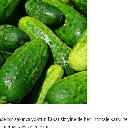
nde bir sakınca yoktur. Fakat siz yine de her ihtimale karşı
tmenizi tavsiye ederim.