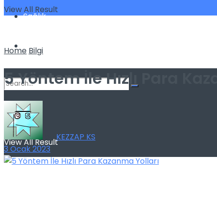
View All Result
Sağlık
Spor
Home
Bilgi
5 Yöntem İle Hızlı Para Kaz
No Result
by
KEZZAP KS
View All Result
3 Ocak 2023