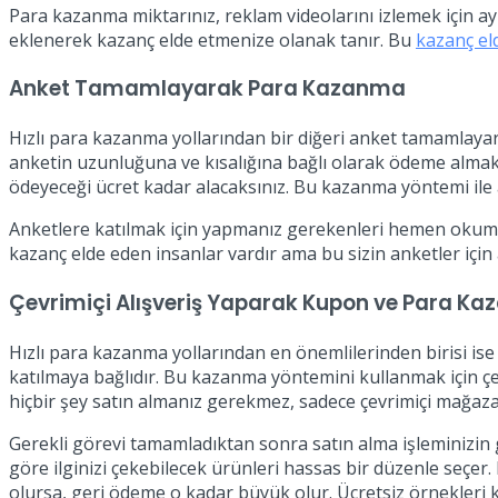
Para kazanma miktarınız, reklam videolarını izlemek için ay
eklenerek kazanç elde etmenize olanak tanır. Bu
kazanç el
Anket Tamamlayarak Para Kazanma
Hızlı para kazanma yollarından bir diğeri anket tamamlayar
anketin uzunluğuna ve kısalığına bağlı olarak ödeme almakt
ödeyeceği ücret kadar alacaksınız. Bu kazanma yöntemi ile 
Anketlere katılmak için yapmanız gerekenleri hemen okumaya 
kazanç elde eden insanlar vardır ama bu sizin anketler için 
Çevrimiçi Alışveriş Yaparak Kupon ve Para Ka
Hızlı para kazanma yollarından en önemlilerinden birisi ise
katılmaya bağlıdır. Bu kazanma yöntemini kullanmak için çeş
hiçbir şey satın almanız gerekmez, sadece çevrimiçi mağaz
Gerekli görevi tamamladıktan sonra satın alma işleminizin 
göre ilginizi çekebilecek ürünleri hassas bir düzenle seçer.
olursa, geri ödeme o kadar büyük olur. Ücretsiz örnekleri kul