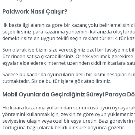
Paidwork Nasıl Çalışır?
İlk başta ilgi alanınıza göre bir kazanç yolu belirlemelisin
seçebilirsiniz para kazanma yöntemini kafanızda oluşturduk
demektir size en uygun teklifi seçin reklam türleri 4 tür ka
Son olarak ise bizim size vereceğimiz özel bir tavsiye mobil
üzerinden satışa çıkarabilirsiniz. Örnek verilmek gerekir
eşyalar elde ederek internet üzerinden ciddi miktarlara satab
Sadece bu kadar da oyuncuların belli bir kısmı hesaplarını il
tutmaktadır. Siz de bu tür işlere göz atabilirsiniz.
Mobil Oyunlarda Geçirdiğiniz Süreyi Paraya D
ö
Hızlı para kazanma yollarından sonuncusu oyun oynayarak 
yöntemini kullanmak için, zevkinize göre oyun yüklemeniz v
seviyesine ulaşın veya özel bir eşya üretin. Bazı görevler
zorluğuna bağlı olarak belirli bir süre boyunca gözetir.