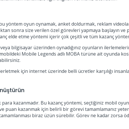
iz bu yöntem oyun oynamak, anket doldurmak, reklam videoları i
tan sonra size verilen özel görevleri yapmaya başlayın ve pa
zanç elde etme yöntemi içerir çok çeşitli ve tüm kazanç yöntem
 veya bilgisayar üzerinden oynadığınız oyunların ilerlemeleri
se mobildeki Mobile Legends adlı MOBA türüne ait oyunda ko
ilirsiniz.
erletmek için internet üzerinde belli ücretler karşılığı insan
nüştürün
para kazanmadır. Bu kazanç yöntemi, seçtiğiniz mobil oyunl
e puan kazanmak için belirli bir görevi tamamlamanız yeterli
in tamamlanması biraz üzün sürebilir. Görev ne kadar zorsa ö