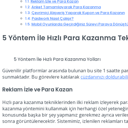
Reklam İzle ve Para Kazan
Anket Tamamlayarak Para Kazanma
Çevrimiçi Alışveriş Yaparak Kupon ve Para Kazanın
Paidwork Nasıl Çalışır?
Mobil Oyunlarda Geçirdiğiniz Süreyi Paraya Dönüşt
5 Yöntem İle Hızlı Para Kazanma Tek
5 Yöntem İle Hızlı Para Kazanma Yolları
Güvenilir platformlar arasında bulunan bu site 1 saatte para
sunmaktadır. Bu görevlere katılarak
cüzdanınızı doldurabil
Reklam İzle ve Para Kazan
Hızlı para kazanma tekniklerinden ilki reklam izleyerek p
kazanma yöntemini kullanmak için herhangi özel yeteneğini
konusunda başka bir şey yapmanız gerekmez ayrıca verilen
sonra görüntülenecektir. Sistemimiz, izlenilen reklamları tam