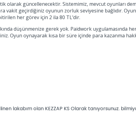
k olarak güncellenecektir. Sistemimiz, mevcut oyunları demog
ra vakit geçirdiğiniz oyunun zorluk seviyesine bağlıdır. Oyu
irilen her görev için 2 ila 80 TL’dir.
akkında düşünmenize gerek yok. Paidwork uygulamasında her 
niz. Oyun oynayarak kısa bir süre içinde para kazanma hakkın
 bilinen lakabım olan KEZZAP KS Olarak tanıyorsunuz. bilm