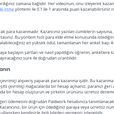
ırdığınız zamana bağlıdır. Her videonun, onu izleyerek kazana
de etme
yöntemi ile 0.1 ile 1 arasında puan kazanabilirsiniz re
ak para kazanmadır. Kazancınız yazılan cümlelerin sayısına, 
asınız. Bu yöntem hızlı para elde etme konusunda istediğini
alabileceğiniz en yüksek ödül, tamamlanan her anket başı 4-
başlayın şartları ve nasıl yapıldığını öğrenin, anketlere ka
ayıracağınız süre ile doğrudan orantılıdır.
zanın
 çevrimiçi alışveriş yaparak para kazanma işidir. Bu kazanma
itli çevrimiçi mağazalarda bir hesap açmanız, paranızı geri 
ada bir hesap oluşturun ve şirketin ürününü ücretsiz deneme
geri ödemesini doğrudan Paidwork hesabınıza tanımlanacaktır.
 Kazancınız, bir ürün için ödediğiniz paraya veya ücretsiz nu
lanırken kendinizle ilgili bilgileri vermeniz istenebilir.