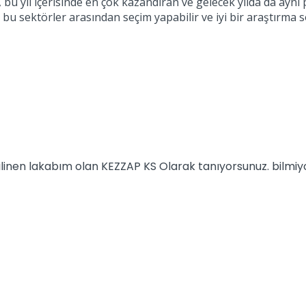
bu yıl içerisinde en çok kazandıran ve gelecek yılda da ayn
 bu sektörler arasından seçim yapabilir ve iyi bir araştırma 
 bilinen lakabım olan KEZZAP KS Olarak tanıyorsunuz. bilm