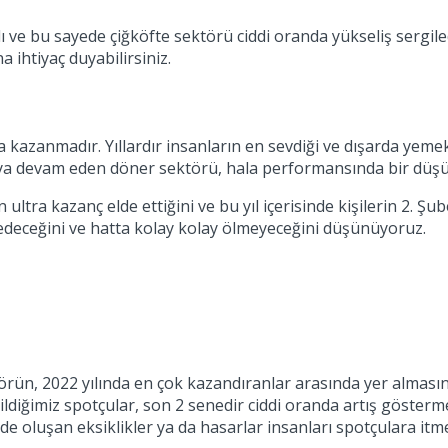
ı ve bu sayede çiğköfte sektörü ciddi oranda yükseliş sergile
a ihtiyaç duyabilirsiniz.
a kazanmadır. Yıllardır insanların en sevdiği ve dışarda yeme
maya devam eden döner sektörü, hala performansında bir dü
 ultra kazanç elde ettiğini ve bu yıl içerisinde kişilerin 2. Ş
 edeceğini ve hatta kolay kolay ölmeyeceğini düşünüyoruz.
örün, 2022 yılında en çok kazandıranlar arasında yer almasına
abildiğimiz spotçular, son 2 senedir ciddi oranda artış göster
de oluşan eksiklikler ya da hasarlar insanları spotçulara itm