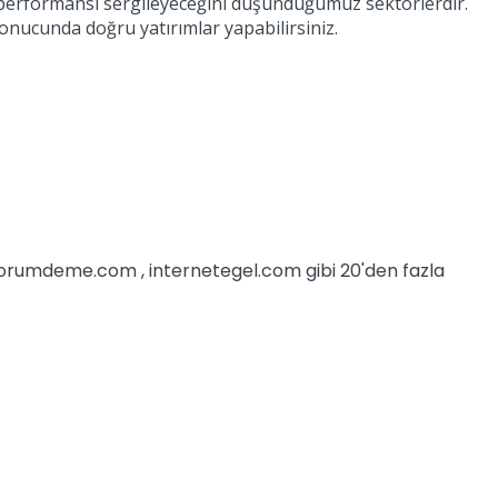
ı performansı sergileyeceğini düşündüğümüz sektörlerdir.
sonucunda doğru yatırımlar yapabilirsiniz.
iyorumdeme.com , internetegel.com gibi 20'den fazla