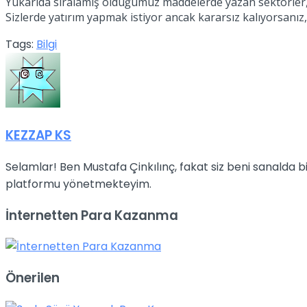
Yukarıda sıralamış olduğumuz maddelerde yazan sektörler, 
Sizlerde yatırım yapmak istiyor ancak kararsız kalıyorsanız,
Tags:
Bilgi
KEZZAP KS
Selamlar! Ben Mustafa Çinkılınç, fakat siz beni sanalda
platformu yönetmekteyim.
İnternetten Para Kazanma
Önerilen