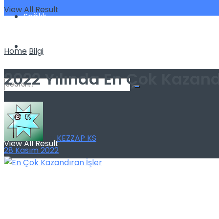
View All Result
Sağlık
Spor
Home
Bilgi
2022 Yılında En Çok Kazandı
No Result
by
KEZZAP KS
View All Result
28 Kasım 2022